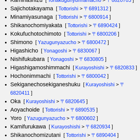
Kamihashizu
[
Tohakugunyurihamacho
>
〒6820703
]
Sajichotakayama
[
Tottorishi
>
〒6891312
]
Minamiyasunaga
[
Tottorishi
>
〒6800914
]
Shikanochomiyakata
[
Tottorishi
>
〒6890424
]
Kokufuchotochimoto
[
Tottorishi
>
〒6800206
]
Shimono
[
Yazugunyazucho
>
〒6800472
]
Higashicho
[
Yonagoshi
>
〒6830067
]
Nishifukubara
[
Yonagoshi
>
〒6830805
]
Higashigamoshimmachi
[
Kurayoshishi
>
〒6820833
]
Hochonimmachi
[
Tottorishi
>
〒6800042
]
Sekiganechosekiganeshuku
[
Kurayoshishi
>
〒
6820411
]
Oka
[
Kurayoshishi
>
〒6820645
]
Aoyachoide
[
Tottorishi
>
〒6890535
]
Yoro
[
Yazugunyazucho
>
〒6800602
]
Kamifurukawa
[
Kurayoshishi
>
〒6820934
]
Shikanochomizutani
[
Tottorishi
>
〒6890404
]