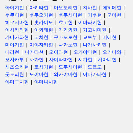
아이치현
아키타현
아오모리현
치바현
에히메현
후쿠이현
후쿠오카현
후쿠시마현
기후현
군마현
히로시마현
홋카이도
효고현
이바라키현
이시카와현
이와테현
가가와현
가고시마현
가나가와현
고치현
구마모토현
교토부
미에현
미야기현
미야자키현
나가노현
나가사키현
나라현
니가타현
오이타현
오카야마현
오키나와
오사카부
사가현
사이타마현
시가현
시마네현
시즈오카현
토치기현
도쿠시마현
도쿄도
돗토리현
도야마현
와카야마현
야마가타현
야마구치현
야마나시현