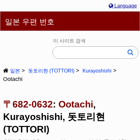
Language
English
简体
繁體
Español
Português
Русский
일본 우편 번호
한국어
Deutsch
Français
Bahasa Melayu
Italiano
日本語
이 사이트 검색
일본
돗토리현 (TOTTORI)
Kurayoshishi
Ootachi
〒682-0632
:
Ootachi
,
Kurayoshishi, 돗토리현
(TOTTORI)