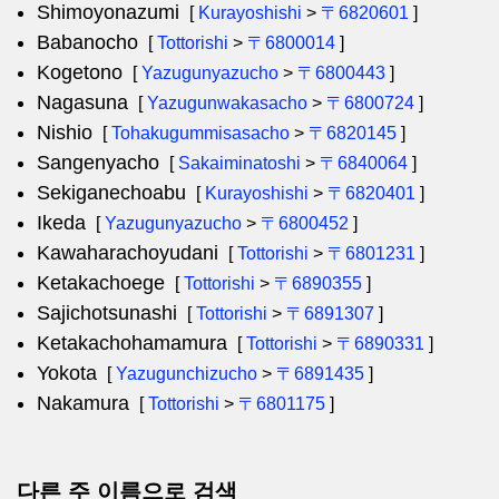
Shimoyonazumi
[
Kurayoshishi
>
〒6820601
]
Babanocho
[
Tottorishi
>
〒6800014
]
Kogetono
[
Yazugunyazucho
>
〒6800443
]
Nagasuna
[
Yazugunwakasacho
>
〒6800724
]
Nishio
[
Tohakugummisasacho
>
〒6820145
]
Sangenyacho
[
Sakaiminatoshi
>
〒6840064
]
Sekiganechoabu
[
Kurayoshishi
>
〒6820401
]
Ikeda
[
Yazugunyazucho
>
〒6800452
]
Kawaharachoyudani
[
Tottorishi
>
〒6801231
]
Ketakachoege
[
Tottorishi
>
〒6890355
]
Sajichotsunashi
[
Tottorishi
>
〒6891307
]
Ketakachohamamura
[
Tottorishi
>
〒6890331
]
Yokota
[
Yazugunchizucho
>
〒6891435
]
Nakamura
[
Tottorishi
>
〒6801175
]
다른 주 이름으로 검색