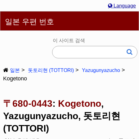
Language
English
简体
繁體
Español
Português
Русский
일본 우편 번호
한국어
Deutsch
Français
Bahasa Melayu
Italiano
日本語
이 사이트 검색
일본
돗토리현 (TOTTORI)
Yazugunyazucho
Kogetono
〒680-0443
:
Kogetono
,
Yazugunyazucho, 돗토리현
(TOTTORI)