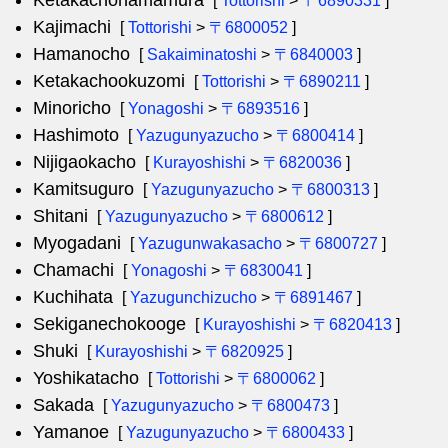
Ketakachohamamura
[
Tottorishi
>
〒6890331
]
Kajimachi
[
Tottorishi
>
〒6800052
]
Hamanocho
[
Sakaiminatoshi
>
〒6840003
]
Ketakachookuzomi
[
Tottorishi
>
〒6890211
]
Minoricho
[
Yonagoshi
>
〒6893516
]
Hashimoto
[
Yazugunyazucho
>
〒6800414
]
Nijigaokacho
[
Kurayoshishi
>
〒6820036
]
Kamitsuguro
[
Yazugunyazucho
>
〒6800313
]
Shitani
[
Yazugunyazucho
>
〒6800612
]
Myogadani
[
Yazugunwakasacho
>
〒6800727
]
Chamachi
[
Yonagoshi
>
〒6830041
]
Kuchihata
[
Yazugunchizucho
>
〒6891467
]
Sekiganechokooge
[
Kurayoshishi
>
〒6820413
]
Shuki
[
Kurayoshishi
>
〒6820925
]
Yoshikatacho
[
Tottorishi
>
〒6800062
]
Sakada
[
Yazugunyazucho
>
〒6800473
]
Yamanoe
[
Yazugunyazucho
>
〒6800433
]