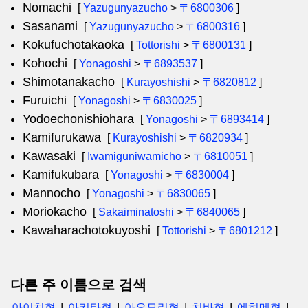
Nomachi
[
Yazugunyazucho
>
〒6800306
]
Sasanami
[
Yazugunyazucho
>
〒6800316
]
Kokufuchotakaoka
[
Tottorishi
>
〒6800131
]
Kohochi
[
Yonagoshi
>
〒6893537
]
Shimotanakacho
[
Kurayoshishi
>
〒6820812
]
Furuichi
[
Yonagoshi
>
〒6830025
]
Yodoechonishiohara
[
Yonagoshi
>
〒6893414
]
Kamifurukawa
[
Kurayoshishi
>
〒6820934
]
Kawasaki
[
Iwamiguniwamicho
>
〒6810051
]
Kamifukubara
[
Yonagoshi
>
〒6830004
]
Mannocho
[
Yonagoshi
>
〒6830065
]
Moriokacho
[
Sakaiminatoshi
>
〒6840065
]
Kawaharachotokuyoshi
[
Tottorishi
>
〒6801212
]
다른 주 이름으로 검색
아이치현
아키타현
아오모리현
치바현
에히메현