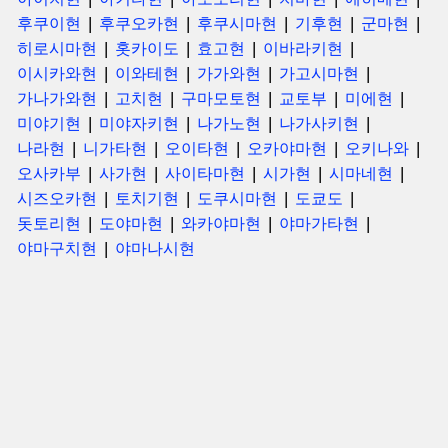
후쿠이현
후쿠오카현
후쿠시마현
기후현
군마현
히로시마현
홋카이도
효고현
이바라키현
이시카와현
이와테현
가가와현
가고시마현
가나가와현
고치현
구마모토현
교토부
미에현
미야기현
미야자키현
나가노현
나가사키현
나라현
니가타현
오이타현
오카야마현
오키나와
오사카부
사가현
사이타마현
시가현
시마네현
시즈오카현
토치기현
도쿠시마현
도쿄도
돗토리현
도야마현
와카야마현
야마가타현
야마구치현
야마나시현