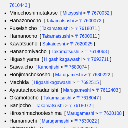
7610443
]
Minochoshimotakase
[
Mitoyoshi
>
〒7670032
]
Hanazonocho
[
Takamatsushi
>
〒7600072
]
Fuseishicho
[
Takamatsushi
>
〒7618071
]
Hamanocho
[
Takamatsushi
>
〒7600011
]
Kawatsucho
[
Sakaideshi
>
〒7620025
]
Hananomiyacho
[
Takamatsushi
>
〒7618063
]
Higashiyama
[
Higashikagawashi
>
〒7692711
]
Saiwaicho
[
Kanonjishi
>
〒7680074
]
Honjimachokosho
[
Marugameshi
>
〒7630222
]
Machida
[
Higashikagawashi
>
〒7692515
]
Ayautachookadanishi
[
Marugameshi
>
〒7612403
]
Okamotocho
[
Takamatsushi
>
〒7618047
]
Sanjocho
[
Takamatsushi
>
〒7618072
]
Hiroshimachooteshima
[
Marugameshi
>
〒7630108
]
Hamamachi
[
Marugameshi
>
〒7630022
]