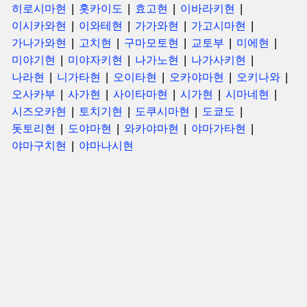
히로시마현
홋카이도
효고현
이바라키현
이시카와현
이와테현
가가와현
가고시마현
가나가와현
고치현
구마모토현
교토부
미에현
미야기현
미야자키현
나가노현
나가사키현
나라현
니가타현
오이타현
오카야마현
오키나와
오사카부
사가현
사이타마현
시가현
시마네현
시즈오카현
토치기현
도쿠시마현
도쿄도
돗토리현
도야마현
와카야마현
야마가타현
야마구치현
야마나시현