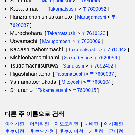
Shimmachi
[
Marugameshi
>
〒7630045
]
Kawaramachi
[
Takamatsushi
>
〒7600052
]
Hanzanchonishisakamoto
[
Marugameshi
>
〒
7620087
]
Murechohara
[
Takamatsushi
>
〒7610123
]
Uoyamachi
[
Marugameshi
>
〒7630006
]
Kawashimahommachi
[
Takamatsushi
>
〒7610442
]
Nishioohamaminami
[
Sakaideshi
>
〒7620054
]
Tsudamachitsuruwa
[
Sanukishi
>
〒7692402
]
Higashihamacho
[
Takamatsushi
>
〒7600037
]
Yamamotochokoda
[
Mitoyoshi
>
〒7680104
]
Shiuncho
[
Takamatsushi
>
〒7600015
]
다른 주 이름으로 검색
아이치현
아키타현
아오모리현
치바현
에히메현
후쿠이현
후쿠오카현
후쿠시마현
기후현
군마현