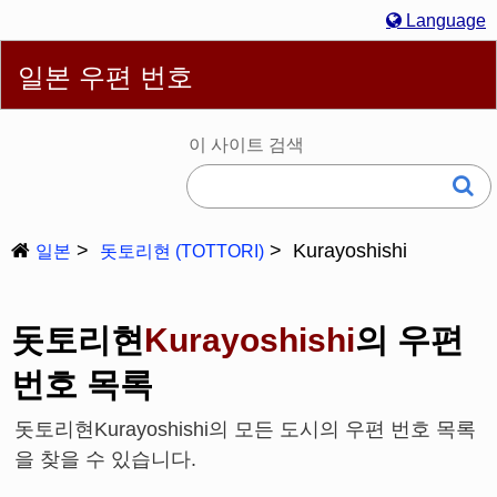
Language
English
简体
繁體
Español
Português
Русский
일본 우편 번호
한국어
Deutsch
Français
Bahasa Melayu
Italiano
日本語
이 사이트 검색
Kurayoshishi
일본
돗토리현 (TOTTORI)
돗토리현
Kurayoshishi
의 우편
번호 목록
돗토리현Kurayoshishi의 모든 도시의 우편 번호 목록
을 찾을 수 있습니다.