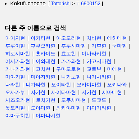
Kokufuchocho
[
Tottorishi
>
〒6800152
]
다른 주 이름으로 검색
아이치현
아키타현
아오모리현
치바현
에히메현
후쿠이현
후쿠오카현
후쿠시마현
기후현
군마현
히로시마현
홋카이도
효고현
이바라키현
이시카와현
이와테현
가가와현
가고시마현
가나가와현
고치현
구마모토현
교토부
미에현
미야기현
미야자키현
나가노현
나가사키현
나라현
니가타현
오이타현
오카야마현
오키나와
오사카부
사가현
사이타마현
시가현
시마네현
시즈오카현
토치기현
도쿠시마현
도쿄도
돗토리현
도야마현
와카야마현
야마가타현
야마구치현
야마나시현