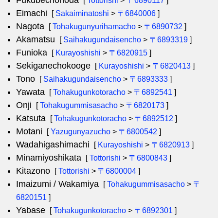
Fukubechonoda
[
Tottorishi
>
〒6890117
]
Eimachi
[
Sakaiminatoshi
>
〒6840006
]
Nagota
[
Tohakugunyurihamacho
>
〒6890732
]
Akamatsu
[
Saihakugundaisencho
>
〒6893319
]
Funioka
[
Kurayoshishi
>
〒6820915
]
Sekiganechokooge
[
Kurayoshishi
>
〒6820413
]
Tono
[
Saihakugundaisencho
>
〒6893333
]
Yawata
[
Tohakugunkotoracho
>
〒6892541
]
Onji
[
Tohakugummisasacho
>
〒6820173
]
Katsuta
[
Tohakugunkotoracho
>
〒6892512
]
Motani
[
Yazugunyazucho
>
〒6800542
]
Wadahigashimachi
[
Kurayoshishi
>
〒6820913
]
Minamiyoshikata
[
Tottorishi
>
〒6800843
]
Kitazono
[
Tottorishi
>
〒6800004
]
Imaizumi / Wakamiya
[
Tohakugummisasacho
>
〒
6820151
]
Yabase
[
Tohakugunkotoracho
>
〒6892301
]