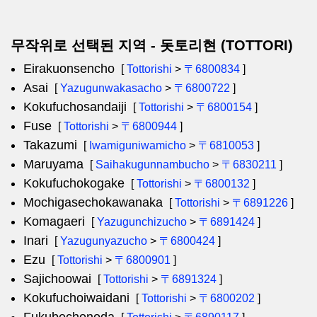
무작위로 선택된 지역 - 돗토리현 (TOTTORI)
Eirakuonsencho
[
Tottorishi
>
〒6800834
]
Asai
[
Yazugunwakasacho
>
〒6800722
]
Kokufuchosandaiji
[
Tottorishi
>
〒6800154
]
Fuse
[
Tottorishi
>
〒6800944
]
Takazumi
[
Iwamiguniwamicho
>
〒6810053
]
Maruyama
[
Saihakugunnambucho
>
〒6830211
]
Kokufuchokogake
[
Tottorishi
>
〒6800132
]
Mochigasechokawanaka
[
Tottorishi
>
〒6891226
]
Komagaeri
[
Yazugunchizucho
>
〒6891424
]
Inari
[
Yazugunyazucho
>
〒6800424
]
Ezu
[
Tottorishi
>
〒6800901
]
Sajichoowai
[
Tottorishi
>
〒6891324
]
Kokufuchoiwaidani
[
Tottorishi
>
〒6800202
]