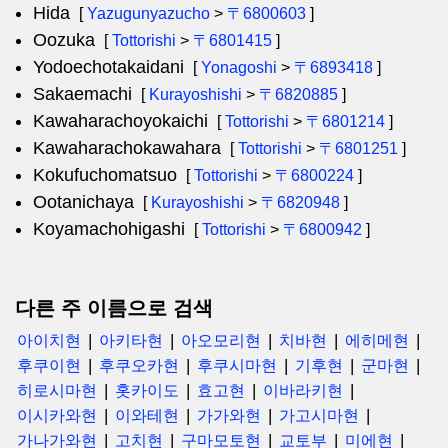
Hida
[
Yazugunyazucho
>
〒6800603
]
Oozuka
[
Tottorishi
>
〒6801415
]
Yodoechotakaidani
[
Yonagoshi
>
〒6893418
]
Sakaemachi
[
Kurayoshishi
>
〒6820885
]
Kawaharachoyokaichi
[
Tottorishi
>
〒6801214
]
Kawaharachokawahara
[
Tottorishi
>
〒6801251
]
Kokufuchomatsuo
[
Tottorishi
>
〒6800224
]
Ootanichaya
[
Kurayoshishi
>
〒6820948
]
Koyamachohigashi
[
Tottorishi
>
〒6800942
]
다른 주 이름으로 검색
아이치현
아키타현
아오모리현
치바현
에히메현
후쿠이현
후쿠오카현
후쿠시마현
기후현
군마현
히로시마현
홋카이도
효고현
이바라키현
이시카와현
이와테현
가가와현
가고시마현
가나가와현
고치현
구마모토현
교토부
미에현