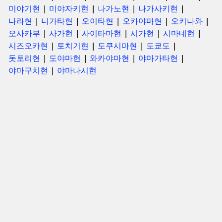
미야기현
미야자키현
나가노현
나가사키현
나라현
니가타현
오이타현
오카야마현
오키나와
오사카부
사가현
사이타마현
시가현
시마네현
시즈오카현
토치기현
도쿠시마현
도쿄도
돗토리현
도야마현
와카야마현
야마가타현
야마구치현
야마나시현