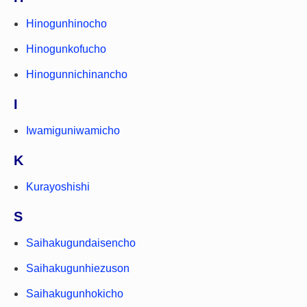
Hinogunhinocho
Hinogunkofucho
Hinogunnichinancho
I
Iwamiguniwamicho
K
Kurayoshishi
S
Saihakugundaisencho
Saihakugunhiezuson
Saihakugunhokicho