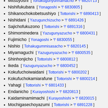
Mitsuyoshi
[
Tohakugunyurihamacho
>
〒6820713
]
Nishifukubara
[
Yonagoshi
>
〒6830805
]
Shikanochokobetsushiyo
[
Tottorishi
>
〒6890413
]
Nishidani
[
Yazugunchizucho
>
〒6891426
]
Sajichofukuzono
[
Tottorishi
>
〒6891316
]
Shimominedera
[
Yazugunyazucho
>
〒6800431
]
Fujimicho
[
Yonagoshi
>
〒6830055
]
Nishio
[
Tohakugummisasacho
>
〒6820145
]
Miyamaguchi
[
Yazugunyazucho
>
〒6800535
]
Shinhonjicho
[
Tottorishi
>
〒6800812
]
Ikeda
[
Yazugunyazucho
>
〒6800452
]
Kokufuchoiwaidani
[
Tottorishi
>
〒6800202
]
Kokufuchokamiarafune
[
Tottorishi
>
〒6800214
]
Yahagi
[
Tottorishi
>
〒6801433
]
Endanicho
[
Kurayoshishi
>
〒6820813
]
Kaidaminamimachi
[
Kurayoshishi
>
〒6820015
]
Mochigasechoyazumi
[
Tottorishi
>
〒6891228
]