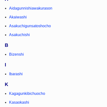
Aidagunnishiawakurason
Akaiwashi
Asakuchigunsatoshocho
Asakuchishi
B
Bizenshi
I
Ibarashi
K
Kagagunkibichuocho
Kasaokashi