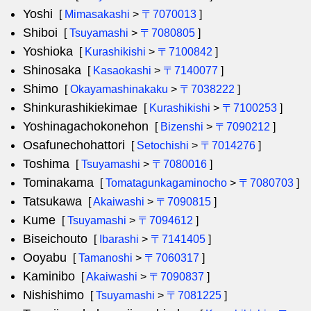
Yoshi
[
Mimasakashi
>
〒7070013
]
Shiboi
[
Tsuyamashi
>
〒7080805
]
Yoshioka
[
Kurashikishi
>
〒7100842
]
Shinosaka
[
Kasaokashi
>
〒7140077
]
Shimo
[
Okayamashinakaku
>
〒7038222
]
Shinkurashikiekimae
[
Kurashikishi
>
〒7100253
]
Yoshinagachokonehon
[
Bizenshi
>
〒7090212
]
Osafunechohattori
[
Setochishi
>
〒7014276
]
Toshima
[
Tsuyamashi
>
〒7080016
]
Tominakama
[
Tomatagunkagaminocho
>
〒7080703
]
Tatsukawa
[
Akaiwashi
>
〒7090815
]
Kume
[
Tsuyamashi
>
〒7094612
]
Biseichouto
[
Ibarashi
>
〒7141405
]
Ooyabu
[
Tamanoshi
>
〒7060317
]
Kaminibo
[
Akaiwashi
>
〒7090837
]
Nishishimo
[
Tsuyamashi
>
〒7081225
]