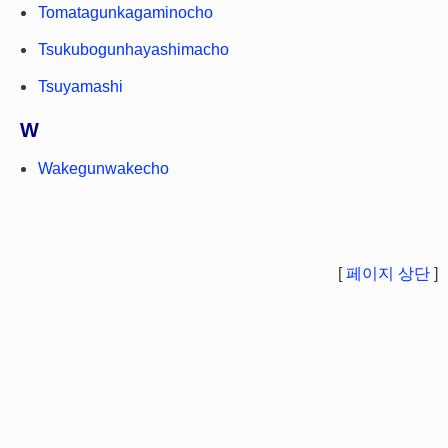
Tomatagunkagaminocho
Tsukubogunhayashimacho
Tsuyamashi
W
Wakegunwakecho
[
페이지 상단
]