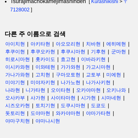
Tsurajimachokamejimashinden
[
Kurashikishi
>
〒
7128002
]
다른 주 이름으로 검색
아이치현
아키타현
아오모리현
치바현
에히메현
후쿠이현
후쿠오카현
후쿠시마현
기후현
군마현
히로시마현
홋카이도
효고현
이바라키현
이시카와현
이와테현
가가와현
가고시마현
가나가와현
고치현
구마모토현
교토부
미에현
미야기현
미야자키현
나가노현
나가사키현
나라현
니가타현
오이타현
오카야마현
오키나와
오사카부
사가현
사이타마현
시가현
시마네현
시즈오카현
토치기현
도쿠시마현
도쿄도
돗토리현
도야마현
와카야마현
야마가타현
야마구치현
야마나시현