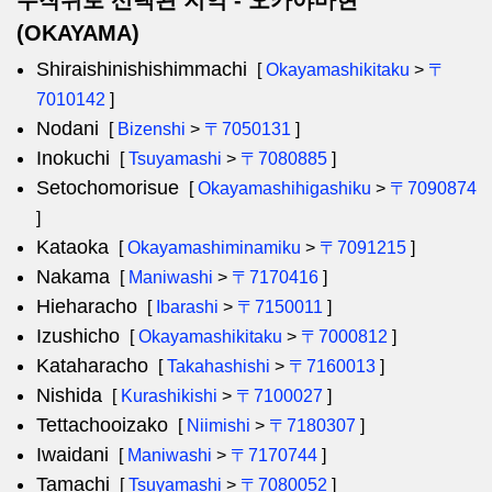
무작위로 선택된 지역 - 오카야마현
(OKAYAMA)
Shiraishinishishimmachi
[
Okayamashikitaku
>
〒
7010142
]
Nodani
[
Bizenshi
>
〒7050131
]
Inokuchi
[
Tsuyamashi
>
〒7080885
]
Setochomorisue
[
Okayamashihigashiku
>
〒7090874
]
Kataoka
[
Okayamashiminamiku
>
〒7091215
]
Nakama
[
Maniwashi
>
〒7170416
]
Hieharacho
[
Ibarashi
>
〒7150011
]
Izushicho
[
Okayamashikitaku
>
〒7000812
]
Kataharacho
[
Takahashishi
>
〒7160013
]
Nishida
[
Kurashikishi
>
〒7100027
]
Tettachooizako
[
Niimishi
>
〒7180307
]
Iwaidani
[
Maniwashi
>
〒7170744
]
Tamachi
[
Tsuyamashi
>
〒7080052
]