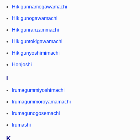
Hikigunnamegawamachi
Hikigunogawamachi
Hikigunranzammachi
Hikiguntokigawamachi
Hikigunyoshimimachi
Honjoshi
I
Irumagummiyoshimachi
Irumagummoroyamamachi
Irumagunogosemachi
Irumashi
K