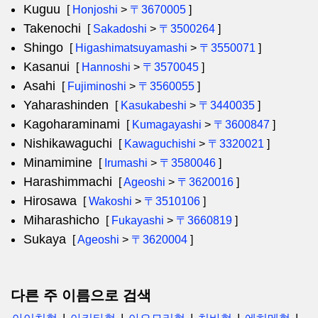
Kuguu
[
Honjoshi
>
〒3670005
]
Takenochi
[
Sakadoshi
>
〒3500264
]
Shingo
[
Higashimatsuyamashi
>
〒3550071
]
Kasanui
[
Hannoshi
>
〒3570045
]
Asahi
[
Fujiminoshi
>
〒3560055
]
Yaharashinden
[
Kasukabeshi
>
〒3440035
]
Kagoharaminami
[
Kumagayashi
>
〒3600847
]
Nishikawaguchi
[
Kawaguchishi
>
〒3320021
]
Minamimine
[
Irumashi
>
〒3580046
]
Harashimmachi
[
Ageoshi
>
〒3620016
]
Hirosawa
[
Wakoshi
>
〒3510106
]
Miharashicho
[
Fukayashi
>
〒3660819
]
Sukaya
[
Ageoshi
>
〒3620004
]
다른 주 이름으로 검색