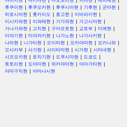
아이치현
아키타현
아오모리현
치바현
에히메현
후쿠이현
후쿠오카현
후쿠시마현
기후현
군마현
히로시마현
홋카이도
효고현
이바라키현
이시카와현
이와테현
가가와현
가고시마현
가나가와현
고치현
구마모토현
교토부
미에현
미야기현
미야자키현
나가노현
나가사키현
나라현
니가타현
오이타현
오카야마현
오키나와
오사카부
사가현
사이타마현
시가현
시마네현
시즈오카현
토치기현
도쿠시마현
도쿄도
돗토리현
도야마현
와카야마현
야마가타현
야마구치현
야마나시현