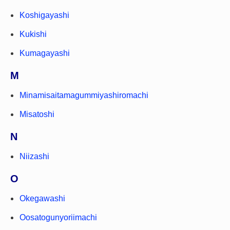
Koshigayashi
Kukishi
Kumagayashi
M
Minamisaitamagummiyashiromachi
Misatoshi
N
Niizashi
O
Okegawashi
Oosatogunyoriimachi