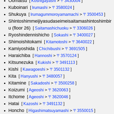
Oomatsu
[
Koshigayashi
>
〒3430004
]
Kuboinari
[
Irumashi
>
〒3580024
]
Shukuya
[
Irumagummoroyamamachi
>
〒3500453
]
Shintoshimmeijiyasudaseimeisaitamashintoshimbir
u (floor 26)
[
Saitamashichuoku
>
〒3306026
]
Ryoshindennishicho
[
Sokashi
>
〒3400027
]
Shimoishitokami
[
Kitamotoshi
>
〒3640022
]
Kamiyoshida
[
Chichibushi
>
〒3691505
]
Haraichiba
[
Hannoshi
>
〒3570124
]
Kitsunezuka
[
Kukishi
>
〒3491113
]
Kishi
[
Kawagoeshi
>
〒3501132
]
Kita
[
Hanyushi
>
〒3480057
]
Kitamine
[
Sakadoshi
>
〒3500258
]
Koizumi
[
Ageoshi
>
〒3620063
]
Itchome
[
Ageoshi
>
〒3620046
]
Hatai
[
Kazoshi
>
〒3491132
]
Honcho
[
Higashimatsuyamashi
>
〒3550015
]