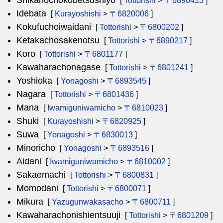
Shikanochokobetsushiyo
[
Tottorishi
>
〒6890413
]
Idebata
[
Kurayoshishi
>
〒6820006
]
Kokufuchoiwaidani
[
Tottorishi
>
〒6800202
]
Ketakachosakenotsu
[
Tottorishi
>
〒6890217
]
Koro
[
Tottorishi
>
〒6801177
]
Kawaharachonagase
[
Tottorishi
>
〒6801241
]
Yoshioka
[
Yonagoshi
>
〒6893545
]
Nagara
[
Tottorishi
>
〒6801436
]
Mana
[
Iwamiguniwamicho
>
〒6810023
]
Shuki
[
Kurayoshishi
>
〒6820925
]
Suwa
[
Yonagoshi
>
〒6830013
]
Minoricho
[
Yonagoshi
>
〒6893516
]
Aidani
[
Iwamiguniwamicho
>
〒6810002
]
Sakaemachi
[
Tottorishi
>
〒6800831
]
Momodani
[
Tottorishi
>
〒6800071
]
Mikura
[
Yazugunwakasacho
>
〒6800711
]
Kawaharachonishientsuuji
[
Tottorishi
>
〒6801209
]