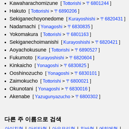
Kawaharachomizune
[
Tottorishi
>
〒6801244
]
Hakuto
[
Tottorishi
>
〒6890206
]
Sekiganechoyonedome
[
Kurayoshishi
>
〒6820431
]
Nadamachi
[
Yonagoshi
>
〒6830835
]
Yokomakura
[
Tottorishi
>
〒6801163
]
Sekiganechoimanishi
[
Kurayoshishi
>
〒6820421
]
Aoyachokusune
[
Tottorishi
>
〒6890527
]
Fukumoto
[
Kurayoshishi
>
〒6820604
]
Kinkaicho
[
Yonagoshi
>
〒6830825
]
Ooshinozucho
[
Yonagoshi
>
〒6830101
]
Zaimokucho
[
Tottorishi
>
〒6800021
]
Okunotani
[
Yonagoshi
>
〒6830016
]
Akenabe
[
Yazugunyazucho
>
〒6800302
]
다른 주 이름으로 검색
아이치현
아키타현
아오모리현
치바현
에히메현