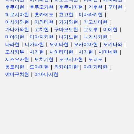
후쿠이현
후쿠오카현
후쿠시마현
기후현
군마현
히로시마현
홋카이도
효고현
이바라키현
이시카와현
이와테현
가가와현
가고시마현
가나가와현
고치현
구마모토현
교토부
미에현
미야기현
미야자키현
나가노현
나가사키현
나라현
니가타현
오이타현
오카야마현
오키나와
오사카부
사가현
사이타마현
시가현
시마네현
시즈오카현
토치기현
도쿠시마현
도쿄도
돗토리현
도야마현
와카야마현
야마가타현
야마구치현
야마나시현