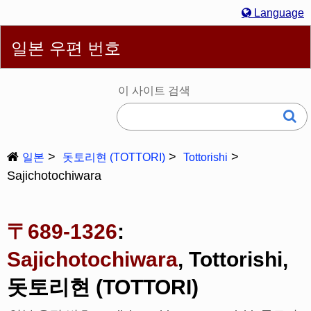
Language
English
简体
繁體
Español
Português
Русский
일본 우편 번호
한국어
Deutsch
Français
Bahasa Melayu
Italiano
日本語
이 사이트 검색
일본
돗토리현 (TOTTORI)
Tottorishi
Sajichotochiwara
〒689-1326
:
Sajichotochiwara
, Tottorishi,
돗토리현 (TOTTORI)