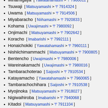
Minamigaya
[
Yawatahamashi
>
〒7960012
]
Tsuwaji
[
Matsuyamashi
>
〒7914324
]
Uwama
[
Matsuyamashi
>
〒7914506
]
Miyabaracho
[
Niihamashi
>
〒7920833
]
Kohama
[
Uwajimashi
>
〒7980092
]
Onjimachi
[
Matsuyamashi
>
〒7902642
]
Koracho
[
Imabarishi
>
〒7992111
]
Honaichokiki
[
Yawatahamashi
>
〒7960111
]
Nishiichimammachi
[
Matsuyamashi
>
〒7900805
]
Bentencho
[
Uwajimashi
>
〒7980006
]
Wareinakamachi
[
Uwajimashi
>
〒7980016
]
Tambarachoterao
[
Saijoshi
>
〒7910534
]
Katayamacho
[
Yawatahamashi
>
〒7960065
]
Tambarachochihara
[
Saijoshi
>
〒7910538
]
Myojinoka
[
Matsuyamashi
>
〒7918027
]
Nigiwaihiroba
[
Imabarishi
>
〒7940068
]
Kitadoi
[
Matsuyamashi
>
〒7911104
]