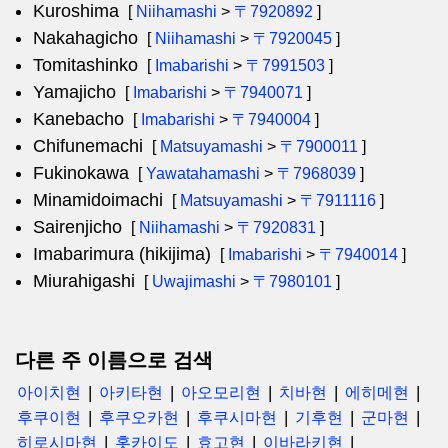
Kuroshima
[
Niihamashi
>
〒7920892
]
Nakahagicho
[
Niihamashi
>
〒7920045
]
Tomitashinko
[
Imabarishi
>
〒7991503
]
Yamajicho
[
Imabarishi
>
〒7940071
]
Kanebacho
[
Imabarishi
>
〒7940004
]
Chifunemachi
[
Matsuyamashi
>
〒7900011
]
Fukinokawa
[
Yawatahamashi
>
〒7968039
]
Minamidoimachi
[
Matsuyamashi
>
〒7911116
]
Sairenjicho
[
Niihamashi
>
〒7920831
]
Imabarimura (hikijima)
[
Imabarishi
>
〒7940014
]
Miurahigashi
[
Uwajimashi
>
〒7980101
]
다른 주 이름으로 검색
아이치현
아키타현
아오모리현
치바현
에히메현
후쿠이현
후쿠오카현
후쿠시마현
기후현
군마현
히로시마현
홋카이도
효고현
이바라키현