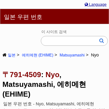
Language
English
简体
繁體
Español
Português
Русский
일본 우편 번호
한국어
Deutsch
Français
Bahasa Melayu
Italiano
日本語
이 사이트 검색
Nyo
일본
에히메현 (EHIME)
Matsuyamashi
〒791-4509
:
Nyo
,
Matsuyamashi, 에히메현
(EHIME)
일본 우편 번호 - Nyo, Matsuyamashi, 에히메현