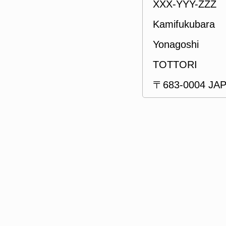
XXX-YYY-ZZZ
Kamifukubara
Yonagoshi
TOTTORI
〒683-0004 JA