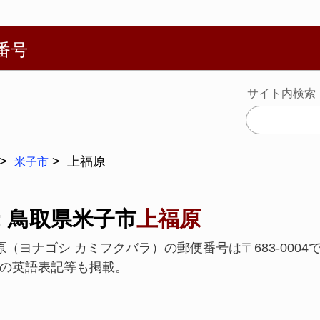
繁體
Español
Português
Русский
Deutsch
Français
Ba
番号
サイト内検索
上福原
米子市
: 鳥取県米子市
上福原
原（ヨナゴシ カミフクバラ）の郵便番号は〒683-000
の英語表記等も掲載。