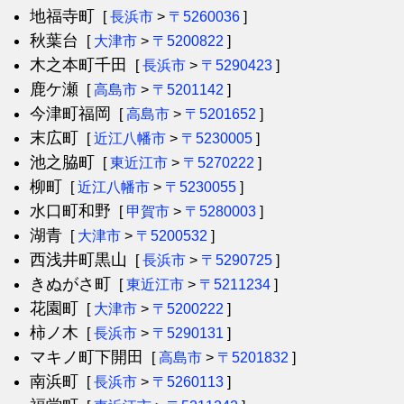
地福寺町
[
長浜市
>
〒5260036
]
秋葉台
[
大津市
>
〒5200822
]
木之本町千田
[
長浜市
>
〒5290423
]
鹿ケ瀬
[
高島市
>
〒5201142
]
今津町福岡
[
高島市
>
〒5201652
]
末広町
[
近江八幡市
>
〒5230005
]
池之脇町
[
東近江市
>
〒5270222
]
柳町
[
近江八幡市
>
〒5230055
]
水口町和野
[
甲賀市
>
〒5280003
]
湖青
[
大津市
>
〒5200532
]
西浅井町黒山
[
長浜市
>
〒5290725
]
きぬがさ町
[
東近江市
>
〒5211234
]
花園町
[
大津市
>
〒5200222
]
柿ノ木
[
長浜市
>
〒5290131
]
マキノ町下開田
[
高島市
>
〒5201832
]
南浜町
[
長浜市
>
〒5260113
]