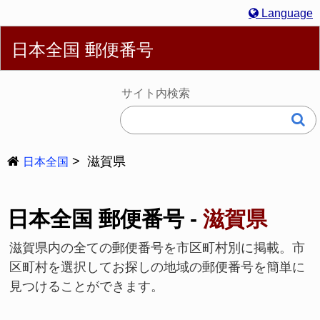
Language
English
简体
繁體
Español
Português
Русский
日本全国 郵便番号
Deutsch
Français
Bahasa Melayu
한국어
Italiano
日本語
サイト内検索
滋賀県
日本全国
日本全国 郵便番号 -
滋賀県
滋賀県内の全ての郵便番号を市区町村別に掲載。市
区町村を選択してお探しの地域の郵便番号を簡単に
見つけることができます。