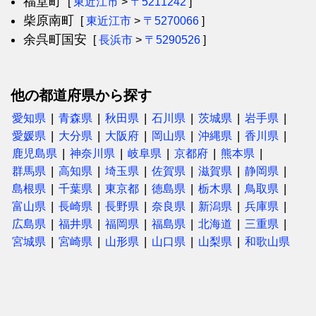
福堂町
[
東近江市
>
〒5211242
]
柴原南町
[
東近江市
>
〒5270066
]
余呉町国安
[
長浜市
>
〒5290526
]
他の都道府県から探す
愛知県
青森県
秋田県
石川県
茨城県
岩手県
愛媛県
大分県
大阪府
岡山県
沖縄県
香川県
鹿児島県
神奈川県
岐阜県
京都府
熊本県
群馬県
高知県
埼玉県
佐賀県
滋賀県
静岡県
島根県
千葉県
東京都
徳島県
栃木県
鳥取県
富山県
長崎県
長野県
奈良県
新潟県
兵庫県
広島県
福井県
福岡県
福島県
北海道
三重県
宮城県
宮崎県
山形県
山口県
山梨県
和歌山県