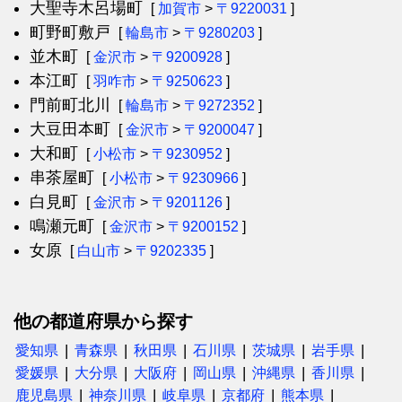
大聖寺木呂場町
[
加賀市
>
〒9220031
]
町野町敷戸
[
輪島市
>
〒9280203
]
並木町
[
金沢市
>
〒9200928
]
本江町
[
羽咋市
>
〒9250623
]
門前町北川
[
輪島市
>
〒9272352
]
大豆田本町
[
金沢市
>
〒9200047
]
大和町
[
小松市
>
〒9230952
]
串茶屋町
[
小松市
>
〒9230966
]
白見町
[
金沢市
>
〒9201126
]
鳴瀬元町
[
金沢市
>
〒9200152
]
女原
[
白山市
>
〒9202335
]
他の都道府県から探す
愛知県
青森県
秋田県
石川県
茨城県
岩手県
愛媛県
大分県
大阪府
岡山県
沖縄県
香川県
鹿児島県
神奈川県
岐阜県
京都府
熊本県