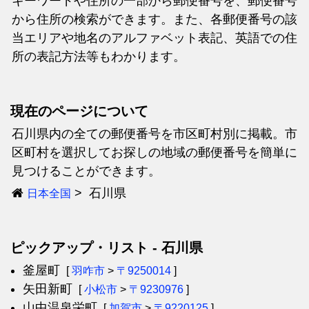
キーワードや住所の一部から郵便番号を、郵便番号
から住所の検索ができます。また、各郵便番号の該
当エリアや地名のアルファベット表記、英語での住
所の表記方法等もわかります。
現在のページについて
石川県内の全ての郵便番号を市区町村別に掲載。市
区町村を選択してお探しの地域の郵便番号を簡単に
見つけることができます。
石川県
日本全国
ピックアップ・リスト - 石川県
釜屋町
[
羽咋市
>
〒9250014
]
矢田新町
[
小松市
>
〒9230976
]
山中温泉栄町
[
加賀市
>
〒9220125
]