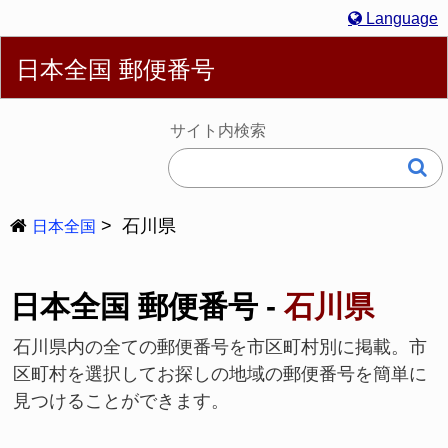
Language
English
简体
繁體
Español
Português
Русский
日本全国 郵便番号
Deutsch
Français
Bahasa Melayu
한국어
Italiano
日本語
サイト内検索
石川県
日本全国
日本全国 郵便番号 -
石川県
石川県内の全ての郵便番号を市区町村別に掲載。市
区町村を選択してお探しの地域の郵便番号を簡単に
見つけることができます。