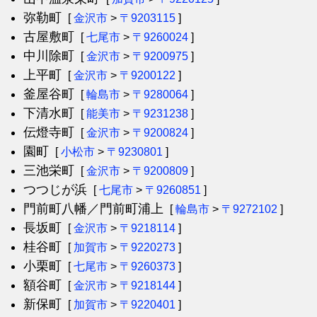
弥勒町
[
金沢市
>
〒9203115
]
古屋敷町
[
七尾市
>
〒9260024
]
中川除町
[
金沢市
>
〒9200975
]
上平町
[
金沢市
>
〒9200122
]
釜屋谷町
[
輪島市
>
〒9280064
]
下清水町
[
能美市
>
〒9231238
]
伝燈寺町
[
金沢市
>
〒9200824
]
園町
[
小松市
>
〒9230801
]
三池栄町
[
金沢市
>
〒9200809
]
つつじが浜
[
七尾市
>
〒9260851
]
門前町八幡／門前町浦上
[
輪島市
>
〒9272102
]
長坂町
[
金沢市
>
〒9218114
]
桂谷町
[
加賀市
>
〒9220273
]
小栗町
[
七尾市
>
〒9260373
]
額谷町
[
金沢市
>
〒9218144
]
新保町
[
加賀市
>
〒9220401
]