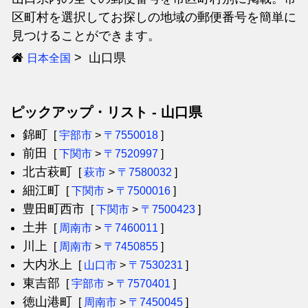
区町村を選択してお探しの地域の郵便番号を簡単に
見つけることができます。
山口県
日本全国
ピックアップ・リスト - 山口県
錦町
[
宇部市
>
〒7550018
]
前田
[
下関市
>
〒7520997
]
北古萩町
[
萩市
>
〒7580032
]
細江町
[
下関市
>
〒7500016
]
豊田町西市
[
下関市
>
〒7500423
]
土井
[
周南市
>
〒7460011
]
川上
[
周南市
>
〒7450855
]
大内氷上
[
山口市
>
〒7530231
]
東吉部
[
宇部市
>
〒7570401
]
徳山港町
[
周南市
>
〒7450045
]