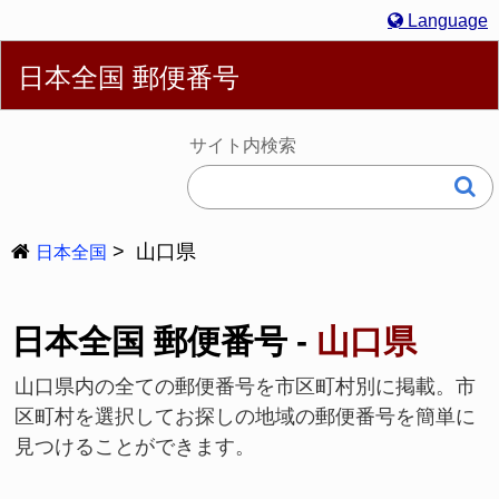
Language
English
简体
繁體
Español
Português
Русский
日本全国 郵便番号
Deutsch
Français
Bahasa Melayu
한국어
Italiano
日本語
サイト内検索
山口県
日本全国
日本全国 郵便番号 -
山口県
山口県内の全ての郵便番号を市区町村別に掲載。市
区町村を選択してお探しの地域の郵便番号を簡単に
見つけることができます。