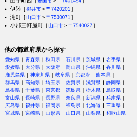
由宇町西
[
岩国市
>
〒7401454
]
伊陸
[
柳井市
>
〒7420201
]
滝町
[
山口市
>
〒7530071
]
小郡三軒屋町
[
山口市
>
〒7540027
]
他の都道府県から探す
愛知県
青森県
秋田県
石川県
茨城県
岩手県
愛媛県
大分県
大阪府
岡山県
沖縄県
香川県
鹿児島県
神奈川県
岐阜県
京都府
熊本県
群馬県
高知県
埼玉県
佐賀県
滋賀県
静岡県
島根県
千葉県
東京都
徳島県
栃木県
鳥取県
富山県
長崎県
長野県
奈良県
新潟県
兵庫県
広島県
福井県
福岡県
福島県
北海道
三重県
宮城県
宮崎県
山形県
山口県
山梨県
和歌山県