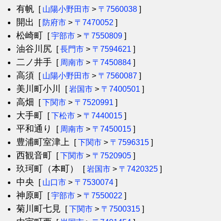
有帆
[
山陽小野田市
>
〒7560038
]
開出
[
防府市
>
〒7470052
]
松崎町
[
宇部市
>
〒7550809
]
油谷川尻
[
長門市
>
〒7594621
]
二ノ井手
[
周南市
>
〒7450884
]
高須
[
山陽小野田市
>
〒7560087
]
美川町小川
[
岩国市
>
〒7400501
]
高畑
[
下関市
>
〒7520991
]
大手町
[
下松市
>
〒7440015
]
平和通り
[
周南市
>
〒7450015
]
豊浦町室津上
[
下関市
>
〒7596315
]
西観音町
[
下関市
>
〒7520905
]
玖珂町（本町）
[
岩国市
>
〒7420325
]
中央
[
山口市
>
〒7530074
]
神原町
[
宇部市
>
〒7550022
]
菊川町七見
[
下関市
>
〒7500315
]