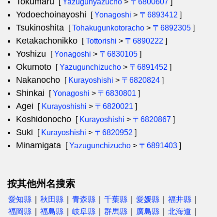
Tokumaru
[
Yazugunyazucho
>
〒6800607
]
Yodoechoinayoshi
[
Yonagoshi
>
〒6893412
]
Tsukinoshita
[
Tohakugunkotoracho
>
〒6892305
]
Ketakachonikko
[
Tottorishi
>
〒6890222
]
Yoshizu
[
Yonagoshi
>
〒6830105
]
Okumoto
[
Yazugunchizucho
>
〒6891452
]
Nakanocho
[
Kurayoshishi
>
〒6820824
]
Shinkai
[
Yonagoshi
>
〒6830801
]
Agei
[
Kurayoshishi
>
〒6820021
]
Koshidonocho
[
Kurayoshishi
>
〒6820867
]
Suki
[
Kurayoshishi
>
〒6820952
]
Minamigata
[
Yazugunchizucho
>
〒6891403
]
按其他州名搜索
愛知縣
秋田縣
青森縣
千葉縣
愛媛縣
福井縣
福岡縣
福島縣
岐阜縣
群馬縣
廣島縣
北海道