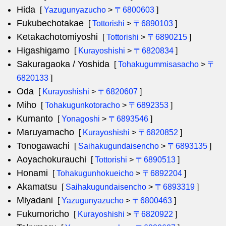
Hida
[
Yazugunyazucho
>
〒6800603
]
Fukubechotakae
[
Tottorishi
>
〒6890103
]
Ketakachotomiyoshi
[
Tottorishi
>
〒6890215
]
Higashigamo
[
Kurayoshishi
>
〒6820834
]
Sakuragaoka / Yoshida
[
Tohakugummisasacho
>
〒
6820133
]
Oda
[
Kurayoshishi
>
〒6820607
]
Miho
[
Tohakugunkotoracho
>
〒6892353
]
Kumanto
[
Yonagoshi
>
〒6893546
]
Maruyamacho
[
Kurayoshishi
>
〒6820852
]
Tonogawachi
[
Saihakugundaisencho
>
〒6893135
]
Aoyachokurauchi
[
Tottorishi
>
〒6890513
]
Honami
[
Tohakugunhokueicho
>
〒6892204
]
Akamatsu
[
Saihakugundaisencho
>
〒6893319
]
Miyadani
[
Yazugunyazucho
>
〒6800463
]
Fukumoricho
[
Kurayoshishi
>
〒6820922
]