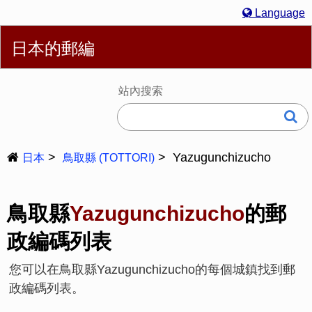
Language
繁體
English
简体
Español
Português
Русский
日本的郵編
Deutsch
Français
Bahasa Melayu
한국어
Italiano
日本語
站內搜索
Yazugunchizucho
日本
鳥取縣 (TOTTORI)
鳥取縣
Yazugunchizucho
的郵
政編碼列表
您可以在鳥取縣Yazugunchizucho的每個城鎮找到郵
政編碼列表。