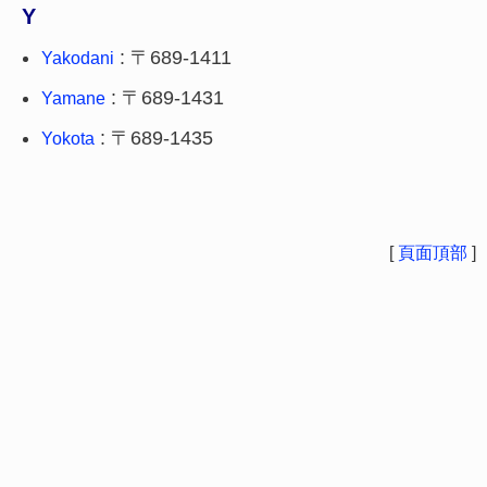
Y
: 〒689-1411
Yakodani
: 〒689-1431
Yamane
: 〒689-1435
Yokota
[
頁面頂部
]