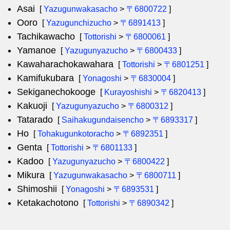
Asai
[
Yazugunwakasacho
>
〒6800722
]
Ooro
[
Yazugunchizucho
>
〒6891413
]
Tachikawacho
[
Tottorishi
>
〒6800061
]
Yamanoe
[
Yazugunyazucho
>
〒6800433
]
Kawaharachokawahara
[
Tottorishi
>
〒6801251
]
Kamifukubara
[
Yonagoshi
>
〒6830004
]
Sekiganechokooge
[
Kurayoshishi
>
〒6820413
]
Kakuoji
[
Yazugunyazucho
>
〒6800312
]
Tatarado
[
Saihakugundaisencho
>
〒6893317
]
Ho
[
Tohakugunkotoracho
>
〒6892351
]
Genta
[
Tottorishi
>
〒6801133
]
Kadoo
[
Yazugunyazucho
>
〒6800422
]
Mikura
[
Yazugunwakasacho
>
〒6800711
]
Shimoshii
[
Yonagoshi
>
〒6893531
]
Ketakachotono
[
Tottorishi
>
〒6890342
]