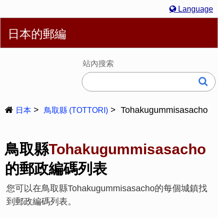
Language
繁體
English
简体
Español
Português
Русский
日本的郵編
Deutsch
Français
Bahasa Melayu
한국어
Italiano
日本語
站內搜索
Tohakugummisasacho
日本
鳥取縣 (TOTTORI)
鳥取縣
Tohakugummisasacho
的郵政編碼列表
您可以在鳥取縣Tohakugummisasacho的每個城鎮找
到郵政編碼列表。