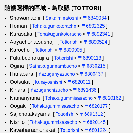
隨機選擇的區域 - 鳥取縣 (TOTTORI)
Showamachi
[
Sakaiminatoshi
>
〒6840034
]
Homan
[
Tohakugunkotoracho
>
〒6892325
]
Kurasaka
[
Tohakugunkotoracho
>
〒6892341
]
Aoyachohatsushoji
[
Tottorishi
>
〒6890524
]
Karocho
[
Tottorishi
>
〒6800905
]
Fukubechokujira
[
Tottorishi
>
〒6890113
]
Ogina
[
Saihakugunnambucho
>
〒6830215
]
Hanabara
[
Yazugunyazucho
>
〒6800437
]
Ootsuka
[
Kurayoshishi
>
〒6820011
]
Kihara
[
Yazugunchizucho
>
〒6891436
]
Namariyama
[
Tohakugummisasacho
>
〒6820162
]
Oogaki
[
Tohakugummisasacho
>
〒6820177
]
Sajichotakayama
[
Tottorishi
>
〒6891312
]
Nishio
[
Tohakugummisasacho
>
〒6820145
]
Kawaharachonakai
[
Tottorishi
>
〒6801224
]