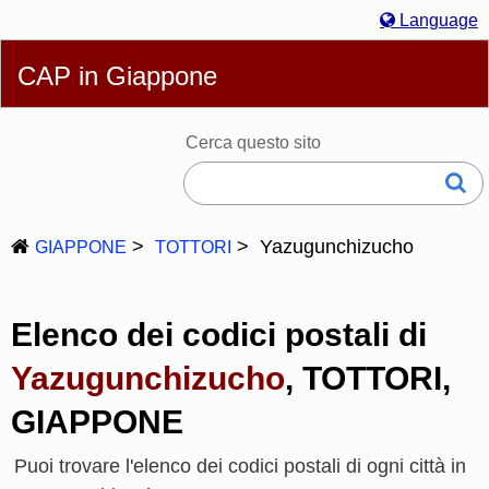
Language
English
简体
繁體
Español
Português
Русский
CAP in Giappone
Italiano
Deutsch
Français
Bahasa Melayu
한국어
日本語
Cerca questo sito
Yazugunchizucho
GIAPPONE
TOTTORI
Elenco dei codici postali di
Yazugunchizucho
, TOTTORI,
GIAPPONE
Puoi trovare l'elenco dei codici postali di ogni città in