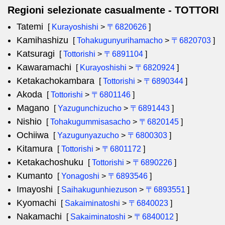
Regioni selezionate casualmente - TOTTORI
Tatemi
[
Kurayoshishi
>
〒6820626
]
Kamihashizu
[
Tohakugunyurihamacho
>
〒6820703
]
Katsuragi
[
Tottorishi
>
〒6891104
]
Kawaramachi
[
Kurayoshishi
>
〒6820924
]
Ketakachokambara
[
Tottorishi
>
〒6890344
]
Akoda
[
Tottorishi
>
〒6801146
]
Magano
[
Yazugunchizucho
>
〒6891443
]
Nishio
[
Tohakugummisasacho
>
〒6820145
]
Ochiiwa
[
Yazugunyazucho
>
〒6800303
]
Kitamura
[
Tottorishi
>
〒6801172
]
Ketakachoshuku
[
Tottorishi
>
〒6890226
]
Kumanto
[
Yonagoshi
>
〒6893546
]
Imayoshi
[
Saihakugunhiezuson
>
〒6893551
]
Kyomachi
[
Sakaiminatoshi
>
〒6840023
]
Nakamachi
[
Sakaiminatoshi
>
〒6840012
]