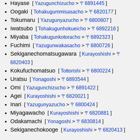
Hayase
[
Yazugunchizucho
>
〒6891445
]
Oogaki
[
Tohakugummisasacho
>
〒6820177
]
Tokumaru
[
Yazugunyazucho
>
〒6800607
]
Iwatsubo
[
Tohakugunhokueicho
>
〒6892216
]
Miyaba
[
Tohakugunkotoracho
>
〒6892323
]
Fuchimi
[
Yazugunwakasacho
>
〒6800726
]
Sekiganechomatsugawara
[
Kurayoshishi
>
〒
6820403
]
Kokufuchomatsuo
[
Tottorishi
>
〒6800224
]
Uratsu
[
Yonagoshi
>
〒6893544
]
Omi
[
Yazugunchizucho
>
〒6891422
]
Agei
[
Kurayoshishi
>
〒6820021
]
Inari
[
Yazugunyazucho
>
〒6800424
]
Miyagawacho
[
Kurayoshishi
>
〒6820881
]
Odakamachi
[
Yonagoshi
>
〒6830814
]
Sekiganechokooge
[
Kurayoshishi
>
〒6820413
]