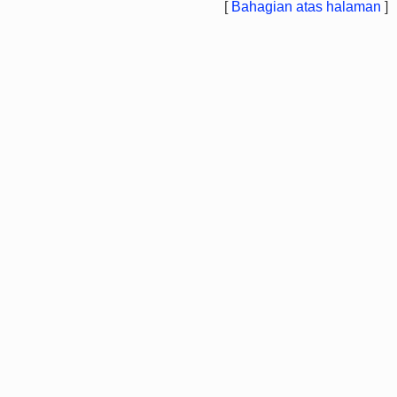
[
Bahagian atas halaman
]