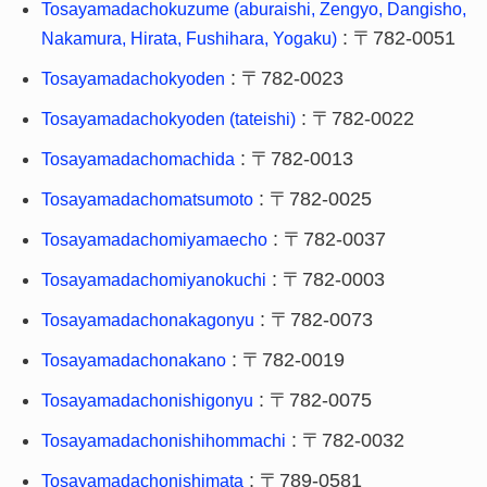
Tosayamadachokuzume (aburaishi, Zengyo, Dangisho,
: 〒782-0051
Nakamura, Hirata, Fushihara, Yogaku)
: 〒782-0023
Tosayamadachokyoden
: 〒782-0022
Tosayamadachokyoden (tateishi)
: 〒782-0013
Tosayamadachomachida
: 〒782-0025
Tosayamadachomatsumoto
: 〒782-0037
Tosayamadachomiyamaecho
: 〒782-0003
Tosayamadachomiyanokuchi
: 〒782-0073
Tosayamadachonakagonyu
: 〒782-0019
Tosayamadachonakano
: 〒782-0075
Tosayamadachonishigonyu
: 〒782-0032
Tosayamadachonishihommachi
: 〒789-0581
Tosayamadachonishimata