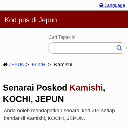
Language
English
简体
繁體
Español
Português
Русский
Kod pos di Jepun
Bahasa Melayu
Deutsch
Français
한국어
Italiano
日本語
Cari Tapak ini
Kamishi
JEPUN
KOCHI
Senarai Poskod
Kamishi
,
KOCHI, JEPUN
Anda boleh mendapatkan senarai kod ZIP setiap
bandar di Kamishi, KOCHI, JEPUN.