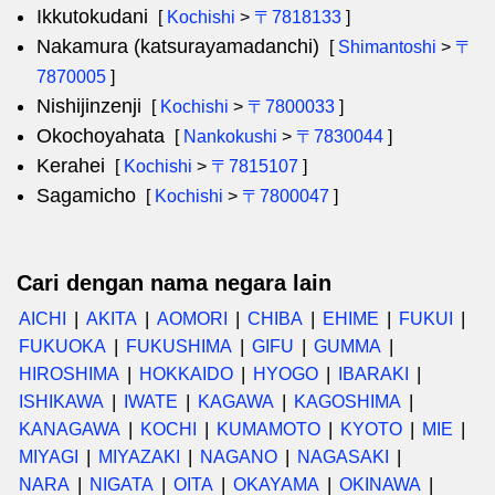
Ikkutokudani
[
Kochishi
>
〒7818133
]
Nakamura (katsurayamadanchi)
[
Shimantoshi
>
〒
7870005
]
Nishijinzenji
[
Kochishi
>
〒7800033
]
Okochoyahata
[
Nankokushi
>
〒7830044
]
Kerahei
[
Kochishi
>
〒7815107
]
Sagamicho
[
Kochishi
>
〒7800047
]
Cari dengan nama negara lain
AICHI
AKITA
AOMORI
CHIBA
EHIME
FUKUI
FUKUOKA
FUKUSHIMA
GIFU
GUMMA
HIROSHIMA
HOKKAIDO
HYOGO
IBARAKI
ISHIKAWA
IWATE
KAGAWA
KAGOSHIMA
KANAGAWA
KOCHI
KUMAMOTO
KYOTO
MIE
MIYAGI
MIYAZAKI
NAGANO
NAGASAKI
NARA
NIGATA
OITA
OKAYAMA
OKINAWA