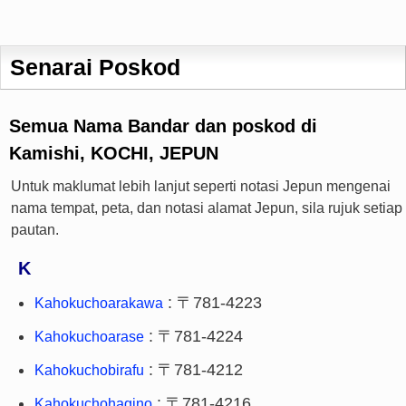
Senarai Poskod
Semua Nama Bandar dan poskod di
Kamishi, KOCHI, JEPUN
Untuk maklumat lebih lanjut seperti notasi Jepun mengenai
nama tempat, peta, dan notasi alamat Jepun, sila rujuk setiap
pautan.
K
: 〒781-4223
Kahokuchoarakawa
: 〒781-4224
Kahokuchoarase
: 〒781-4212
Kahokuchobirafu
: 〒781-4216
Kahokuchohagino