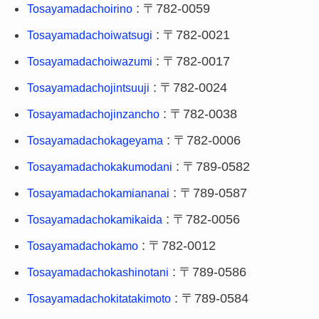
: 〒782-0059
Tosayamadachoirino
: 〒782-0021
Tosayamadachoiwatsugi
: 〒782-0017
Tosayamadachoiwazumi
: 〒782-0024
Tosayamadachojintsuuji
: 〒782-0038
Tosayamadachojinzancho
: 〒782-0006
Tosayamadachokageyama
: 〒789-0582
Tosayamadachokakumodani
: 〒789-0587
Tosayamadachokamiananai
: 〒782-0056
Tosayamadachokamikaida
: 〒782-0012
Tosayamadachokamo
: 〒789-0586
Tosayamadachokashinotani
: 〒789-0584
Tosayamadachokitatakimoto