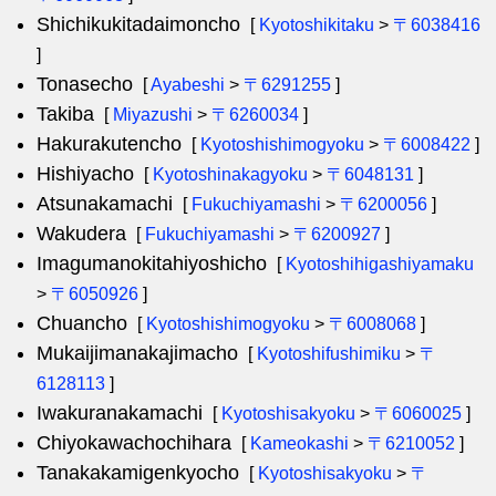
Shichikukitadaimoncho
[
Kyotoshikitaku
>
〒6038416
]
Tonasecho
[
Ayabeshi
>
〒6291255
]
Takiba
[
Miyazushi
>
〒6260034
]
Hakurakutencho
[
Kyotoshishimogyoku
>
〒6008422
]
Hishiyacho
[
Kyotoshinakagyoku
>
〒6048131
]
Atsunakamachi
[
Fukuchiyamashi
>
〒6200056
]
Wakudera
[
Fukuchiyamashi
>
〒6200927
]
Imagumanokitahiyoshicho
[
Kyotoshihigashiyamaku
>
〒6050926
]
Chuancho
[
Kyotoshishimogyoku
>
〒6008068
]
Mukaijimanakajimacho
[
Kyotoshifushimiku
>
〒
6128113
]
Iwakuranakamachi
[
Kyotoshisakyoku
>
〒6060025
]
Chiyokawachochihara
[
Kameokashi
>
〒6210052
]
Tanakakamigenkyocho
[
Kyotoshisakyoku
>
〒