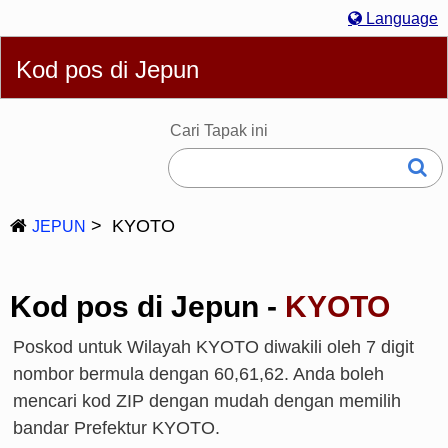
Language
English
简体
繁體
Español
Português
Русский
Kod pos di Jepun
Bahasa Melayu
Deutsch
Français
한국어
Italiano
日本語
Cari Tapak ini
KYOTO
JEPUN
Kod pos di Jepun -
KYOTO
Poskod untuk Wilayah KYOTO diwakili oleh 7 digit
nombor bermula dengan 60,61,62. Anda boleh
mencari kod ZIP dengan mudah dengan memilih
bandar Prefektur KYOTO.