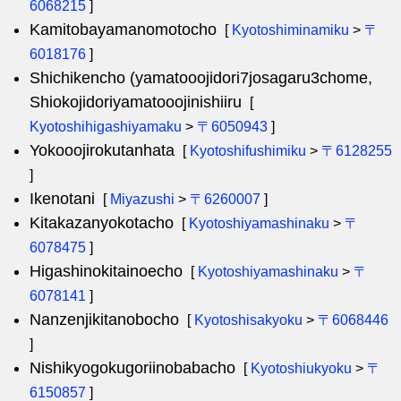
6068215
]
Kamitobayamanomotocho
[
Kyotoshiminamiku
>
〒
6018176
]
Shichikencho (yamatooojidori7josagaru3chome,
Shiokojidoriyamatooojinishiiru
[
Kyotoshihigashiyamaku
>
〒6050943
]
Yokooojirokutanhata
[
Kyotoshifushimiku
>
〒6128255
]
Ikenotani
[
Miyazushi
>
〒6260007
]
Kitakazanyokotacho
[
Kyotoshiyamashinaku
>
〒
6078475
]
Higashinokitainoecho
[
Kyotoshiyamashinaku
>
〒
6078141
]
Nanzenjikitanobocho
[
Kyotoshisakyoku
>
〒6068446
]
Nishikyogokugoriinobabacho
[
Kyotoshiukyoku
>
〒
6150857
]