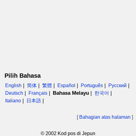
Pilih Bahasa
English
简体
繁體
Español
Português
Русский
Bahasa Melayu
Deutsch
Français
한국어
Italiano
日本語
[
Bahagian atas halaman
]
© 2002 Kod pos di Jepun