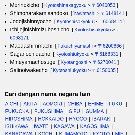
Morinokicho
[
Kyotoshinakagyoku
>
〒6040053
]
Shimonarakamisandoko
[
Yawatashi
>
〒6148141
]
Jodojishinnyocho
[
Kyotoshisakyoku
>
〒6068414
]
Ichijojinishimizuboshicho
[
Kyotoshisakyoku
>
〒
6068171
]
Maedashimmachi
[
Fukuchiyamashi
>
〒6200866
]
Saganochidacho
[
Kyotoshiukyoku
>
〒6168331
]
Mineyamachosuge
[
Kyotangoshi
>
〒6270041
]
Saiinoiwakecho
[
Kyotoshiukyoku
>
〒6150035
]
Cari dengan nama negara lain
AICHI
AKITA
AOMORI
CHIBA
EHIME
FUKUI
FUKUOKA
FUKUSHIMA
GIFU
GUMMA
HIROSHIMA
HOKKAIDO
HYOGO
IBARAKI
ISHIKAWA
IWATE
KAGAWA
KAGOSHIMA
KANAGAWA
KOCHI
KUMAMOTO
KYOTO
MIE