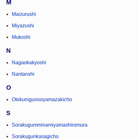
M
Maizurushi
Miyazushi
Mukoshi
N
Nagaokakyoshi
Nantanshi
O
Otokunigunooyamazakicho
S
Sorakugumminamiyamashiromura
Sorakugunkasagicho