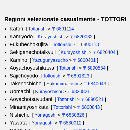
Regioni selezionate casualmente - TOTTORI
Katori
[
Tottorishi
>
〒6891114
]
Kamiyodo
[
Kurayoshishi
>
〒6820032
]
Fukubechokujira
[
Tottorishi
>
〒6890113
]
Sekiganechotaikyuji
[
Kurayoshishi
>
〒6820404
]
Kamino
[
Yazugunyazucho
>
〒6800401
]
Aoyachoyoshikawa
[
Tottorishi
>
〒6890534
]
Sajichoyodo
[
Tottorishi
>
〒6891323
]
Takenochicho
[
Sakaiminatoshi
>
〒6840043
]
Uomachi
[
Kurayoshishi
>
〒6820821
]
Aoyachotsuyudani
[
Tottorishi
>
〒6890521
]
Minamiyoshikata
[
Tottorishi
>
〒6800843
]
Nishicho
[
Yonagoshi
>
〒6830826
]
Yawata
[
Yonagoshi
>
〒6830012
]