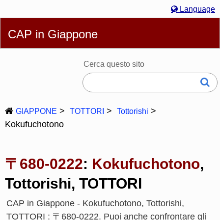
Language
English
简体
繁體
Español
Português
Русский
CAP in Giappone
Italiano
Deutsch
Français
Bahasa Melayu
한국어
日本語
Cerca questo sito
GIAPPONE
TOTTORI
Tottorishi
Kokufuchotono
〒680-0222
:
Kokufuchotono
,
Tottorishi, TOTTORI
CAP in Giappone - Kokufuchotono, Tottorishi,
TOTTORI : 〒680-0222. Puoi anche confrontare gli