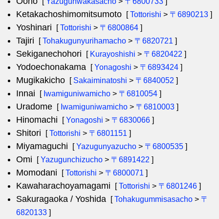
Oono
[
Yazugunwakasacho
>
〒6800733
]
Ketakachoshimomitsumoto
[
Tottorishi
>
〒6890213
]
Yoshinari
[
Tottorishi
>
〒6800864
]
Tajiri
[
Tohakugunyurihamacho
>
〒6820721
]
Sekiganechohori
[
Kurayoshishi
>
〒6820422
]
Yodoechonakama
[
Yonagoshi
>
〒6893424
]
Mugikakicho
[
Sakaiminatoshi
>
〒6840052
]
Innai
[
Iwamiguniwamicho
>
〒6810054
]
Uradome
[
Iwamiguniwamicho
>
〒6810003
]
Hinomachi
[
Yonagoshi
>
〒6830066
]
Shitori
[
Tottorishi
>
〒6801151
]
Miyamaguchi
[
Yazugunyazucho
>
〒6800535
]
Omi
[
Yazugunchizucho
>
〒6891422
]
Momodani
[
Tottorishi
>
〒6800071
]
Kawaharachoyamagami
[
Tottorishi
>
〒6801246
]
Sakuragaoka / Yoshida
[
Tohakugummisasacho
>
〒
6820133
]