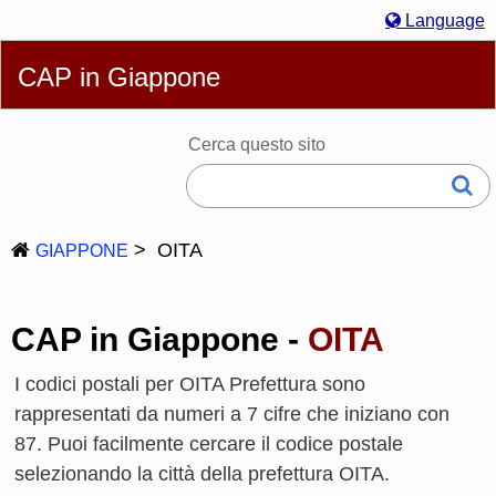
Language
English
简体
繁體
Español
Português
Русский
CAP in Giappone
Italiano
Deutsch
Français
Bahasa Melayu
한국어
日本語
Cerca questo sito
OITA
GIAPPONE
CAP in Giappone -
OITA
I codici postali per OITA Prefettura sono
rappresentati da numeri a 7 cifre che iniziano con
87. Puoi facilmente cercare il codice postale
selezionando la città della prefettura OITA.