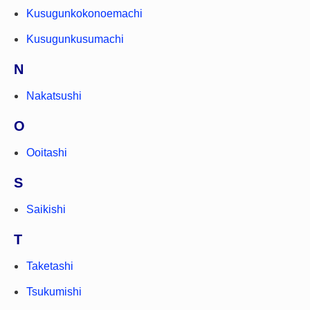
Kusugunkokonoemachi
Kusugunkusumachi
N
Nakatsushi
O
Ooitashi
S
Saikishi
T
Taketashi
Tsukumishi