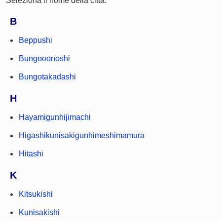
Seleziona il nome della città.
B
Beppushi
Bungooonoshi
Bungotakadashi
H
Hayamigunhijimachi
Higashikunisakigunhimeshimamura
Hitashi
K
Kitsukishi
Kunisakishi