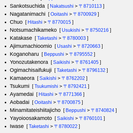
Sankotsuchida
[
Nakatsushi
>
〒8710113
]
Nagatanimachi
[
Ooitashi
>
〒8700929
]
Chuo
[
Hitashi
>
〒8770015
]
Notsumachikameko
[
Usukishi
>
〒8750216
]
Katakase
[
Taketashi
>
〒8780003
]
Ajimumachioomio
[
Usashi
>
〒8720663
]
Koganoharu
[
Beppushi
>
〒8795552
]
Yonozutakenora
[
Saikishi
>
〒8761405
]
Ogimachisaifukuji
[
Taketashi
>
〒8796132
]
Kamaeora
[
Saikishi
>
〒8762202
]
Tsukumi
[
Tsukumishi
>
〒8792421
]
Ayamedai
[
Hitashi
>
〒8771366
]
Aobadai
[
Ooitashi
>
〒8700875
]
Minamitateishiitajicho
[
Beppushi
>
〒8740824
]
Yayoioosakamoto
[
Saikishi
>
〒8760101
]
Iwase
[
Taketashi
>
〒8780022
]