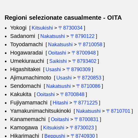
Regioni selezionate casualmente - OITA
Yokogi
[
Kitsukishi
>
〒8730034
]
Sadanomi
[
Nakatsushi
>
〒8790122
]
Toyodamachi
[
Nakatsushi
>
〒8710058
]
Hogawaradai
[
Ooitashi
>
〒8700948
]
Umekiurauchi
[
Saikishi
>
〒8793402
]
Higashitakei
[
Usashi
>
〒8790309
]
Ajimumachimoto
[
Usashi
>
〒8720853
]
Sendomachi
[
Nakatsushi
>
〒8710086
]
Kakukita
[
Ooitashi
>
〒8700848
]
Fujiyamamachi
[
Hitashi
>
〒8771225
]
Yamakunimachitsukinoki
[
Nakatsushi
>
〒8710701
]
Kanamemachi
[
Ooitashi
>
〒8700831
]
Kamogawa
[
Kitsukishi
>
〒8730023
]
Hikarimachi
[
Beppushi
>
〒8740930
]