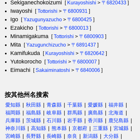
Sekiganechokoizumi
[
Kurayoshishi
>
〒6820433
]
Iwayoshi
[
Tottorishi
>
〒6800931
]
Igo
[
Yazugunyazucho
>
〒6800425
]
Ezakicho
[
Tottorishi
>
〒6800013
]
Minamigakuma
[
Tottorishi
>
〒6800903
]
Mita
[
Yazugunchizucho
>
〒6891437
]
Kamifukuda
[
Kurayoshishi
>
〒6820642
]
Yutokorocho
[
Tottorishi
>
〒6800007
]
Eimachi
[
Sakaiminatoshi
>
〒6840006
]
按其他州名搜索
愛知縣
秋田縣
青森縣
千葉縣
愛媛縣
福井縣
福岡縣
福島縣
岐阜縣
群馬縣
廣島縣
北海道
兵庫縣
茨城縣
石川縣
岩手縣
香川縣
鹿兒島縣
神奈川縣
高知縣
熊本縣
京都府
三重縣
宮城縣
宮崎縣
長野縣
長崎縣
奈良
新潟縣
大分縣