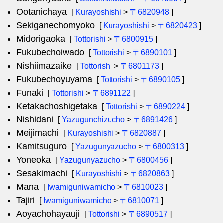
Ootanichaya
[
Kurayoshishi
>
〒6820948
]
Sekiganechomyoko
[
Kurayoshishi
>
〒6820423
]
Midorigaoka
[
Tottorishi
>
〒6800915
]
Fukubechoiwado
[
Tottorishi
>
〒6890101
]
Nishiimazaike
[
Tottorishi
>
〒6801173
]
Fukubechoyuyama
[
Tottorishi
>
〒6890105
]
Funaki
[
Tottorishi
>
〒6891122
]
Ketakachoshigetaka
[
Tottorishi
>
〒6890224
]
Nishidani
[
Yazugunchizucho
>
〒6891426
]
Meijimachi
[
Kurayoshishi
>
〒6820887
]
Kamitsuguro
[
Yazugunyazucho
>
〒6800313
]
Yoneoka
[
Yazugunyazucho
>
〒6800456
]
Sesakimachi
[
Kurayoshishi
>
〒6820863
]
Mana
[
Iwamiguniwamicho
>
〒6810023
]
Tajiri
[
Iwamiguniwamicho
>
〒6810071
]
Aoyachohayauji
[
Tottorishi
>
〒6890517
]