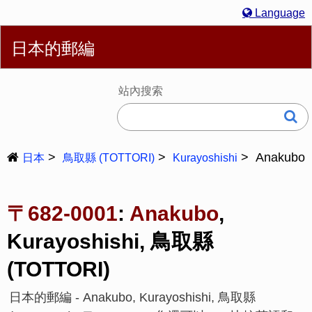
Language
繁體
English
简体
Español
Português
Русский
日本的郵編
Deutsch
Français
Bahasa Melayu
한국어
Italiano
日本語
站內搜索
Anakubo
日本
鳥取縣 (TOTTORI)
Kurayoshishi
〒682-0001
:
Anakubo
,
Kurayoshishi, 鳥取縣
(TOTTORI)
日本的郵編 - Anakubo, Kurayoshishi, 鳥取縣