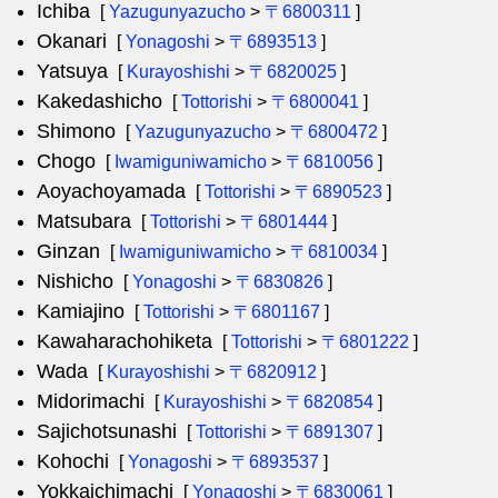
Ichiba
[
Yazugunyazucho
>
〒6800311
]
Okanari
[
Yonagoshi
>
〒6893513
]
Yatsuya
[
Kurayoshishi
>
〒6820025
]
Kakedashicho
[
Tottorishi
>
〒6800041
]
Shimono
[
Yazugunyazucho
>
〒6800472
]
Chogo
[
Iwamiguniwamicho
>
〒6810056
]
Aoyachoyamada
[
Tottorishi
>
〒6890523
]
Matsubara
[
Tottorishi
>
〒6801444
]
Ginzan
[
Iwamiguniwamicho
>
〒6810034
]
Nishicho
[
Yonagoshi
>
〒6830826
]
Kamiajino
[
Tottorishi
>
〒6801167
]
Kawaharachohiketa
[
Tottorishi
>
〒6801222
]
Wada
[
Kurayoshishi
>
〒6820912
]
Midorimachi
[
Kurayoshishi
>
〒6820854
]
Sajichotsunashi
[
Tottorishi
>
〒6891307
]
Kohochi
[
Yonagoshi
>
〒6893537
]
Yokkaichimachi
[
Yonagoshi
>
〒6830061
]