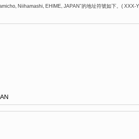
higamicho, Niihamashi, EHIME, JAPAN"的地址符號如下。( X
PAN