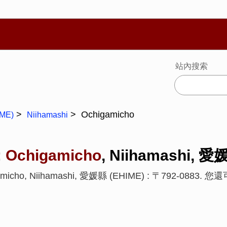
繁體
Español
Português
Русский
Deutsch
Français
Ba
站內搜索
Ochigamicho
ME)
Niihamashi
:
Ochigamicho
, Niihamashi, 愛
micho, Niihamashi, 愛媛縣 (EHIME) : 〒792-088