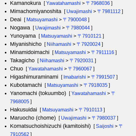
Kamanokura
[
Yawatahamashi
>
〒7968036
]
Mimachomiyanoshita
[
Uwajimashi
>
〒7981112
]
Deai
[
Matsuyamashi
>
〒7900048
]
Nogawa
[
Uwajimashi
>
〒7980044
]
Yunoyama
[
Matsuyamashi
>
〒7910121
]
Miyanishicho
[
Niihamashi
>
〒7920024
]
Minamidoimachi
[
Matsuyamashi
>
〒7911116
]
Takagicho
[
Niihamashi
>
〒7920031
]
Chuo
[
Yawatahamashi
>
〒7960067
]
Higashimuraminami
[
Imabarishi
>
〒7991507
]
Kubotamachi
[
Matsuyamashi
>
〒7918035
]
Yanomachi (tokuumbo)
[
Yawatahamashi
>
〒
7968005
]
Hakusuidai
[
Matsuyamashi
>
〒7910113
]
Maruocho (chome)
[
Uwajimashi
>
〒7980037
]
Komatsuchoishizuchi (kamitoishi)
[
Saijoshi
>
〒
7910562
]