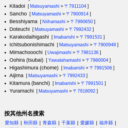
Kitadoi
[
Matsuyamashi
>
〒7911104
]
Sancho
[
Matsuyamashi
>
〒7900914
]
Besshiyama
[
Niihamashi
>
〒7990650
]
Doteuchi
[
Matsuyamashi
>
〒7992432
]
Karakodaihigashi
[
Imabarishi
>
〒7991531
]
Ichitsubonishimachi
[
Matsuyamashi
>
〒7900948
]
Mimachooochi
[
Uwajimashi
>
〒7981136
]
Oohira (tsubai)
[
Yawatahamashi
>
〒7960004
]
Higashimura (chome)
[
Imabarishi
>
〒7991506
]
Aijima
[
Matsuyamashi
>
〒7992433
]
Kitamura (banchi)
[
Imabarishi
>
〒7991501
]
Yuramachi
[
Matsuyamashi
>
〒7918092
]
按其他州名搜索
愛知縣
秋田縣
青森縣
千葉縣
愛媛縣
福井縣