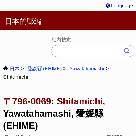
Language
繁體
English
简体
Español
Português
Русский
日本的郵編
Deutsch
Français
Bahasa Melayu
한국어
Italiano
日本語
站內搜索
日本
愛媛縣 (EHIME)
Yawatahamashi
Shitamichi
〒796-0069
:
Shitamichi
,
Yawatahamashi, 愛媛縣
(EHIME)