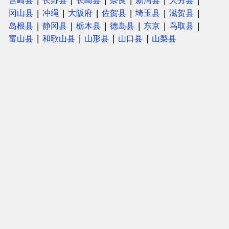
宫崎县
长野县
长崎县
奈良
新泻县
大分县
冈山县
冲绳
大阪府
佐贺县
埼玉县
滋贺县
岛根县
静冈县
栃木县
德岛县
东京
鸟取县
富山县
和歌山县
山形县
山口县
山梨县