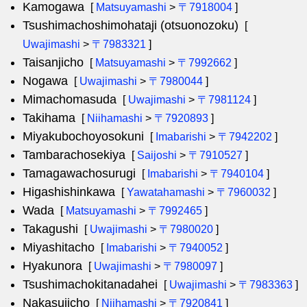
Kamogawa
[
Matsuyamashi
>
〒7918004
]
Tsushimachoshimohataji (otsuonozoku)
[
Uwajimashi
>
〒7983321
]
Taisanjicho
[
Matsuyamashi
>
〒7992662
]
Nogawa
[
Uwajimashi
>
〒7980044
]
Mimachomasuda
[
Uwajimashi
>
〒7981124
]
Takihama
[
Niihamashi
>
〒7920893
]
Miyakubochoyosokuni
[
Imabarishi
>
〒7942202
]
Tambarachosekiya
[
Saijoshi
>
〒7910527
]
Tamagawachosurugi
[
Imabarishi
>
〒7940104
]
Higashishinkawa
[
Yawatahamashi
>
〒7960032
]
Wada
[
Matsuyamashi
>
〒7992465
]
Takagushi
[
Uwajimashi
>
〒7980020
]
Miyashitacho
[
Imabarishi
>
〒7940052
]
Hyakunora
[
Uwajimashi
>
〒7980097
]
Tsushimachokitanadahei
[
Uwajimashi
>
〒7983363
]
Nakasujicho
[
Niihamashi
>
〒7920841
]