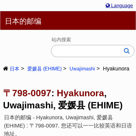
Language
简体
English
繁體
Español
Português
Русский
日本的邮编
Deutsch
Français
Bahasa Melayu
한국어
Italiano
日本語
站内搜索
Hyakunora
日本
爱媛县 (EHIME)
Uwajimashi
〒798-0097
:
Hyakunora
,
Uwajimashi, 爱媛县 (EHIME)
日本的邮编 - Hyakunora, Uwajimashi, 爱媛县
(EHIME) : 〒798-0097. 您还可以一一比较英语和日语
地址。