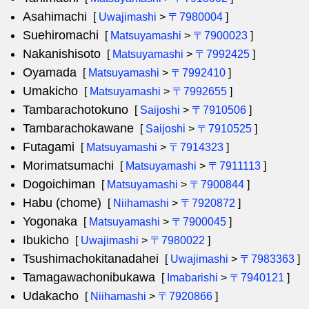
Asahimachi
[
Uwajimashi
>
〒7980004
]
Suehiromachi
[
Matsuyamashi
>
〒7900023
]
Nakanishisoto
[
Matsuyamashi
>
〒7992425
]
Oyamada
[
Matsuyamashi
>
〒7992410
]
Umakicho
[
Matsuyamashi
>
〒7992655
]
Tambarachotokuno
[
Saijoshi
>
〒7910506
]
Tambarachokawane
[
Saijoshi
>
〒7910525
]
Futagami
[
Matsuyamashi
>
〒7914323
]
Morimatsumachi
[
Matsuyamashi
>
〒7911113
]
Dogoichiman
[
Matsuyamashi
>
〒7900844
]
Habu (chome)
[
Niihamashi
>
〒7920872
]
Yogonaka
[
Matsuyamashi
>
〒7900045
]
Ibukicho
[
Uwajimashi
>
〒7980022
]
Tsushimachokitanadahei
[
Uwajimashi
>
〒7983363
]
Tamagawachonibukawa
[
Imabarishi
>
〒7940121
]
Udakacho
[
Niihamashi
>
〒7920866
]