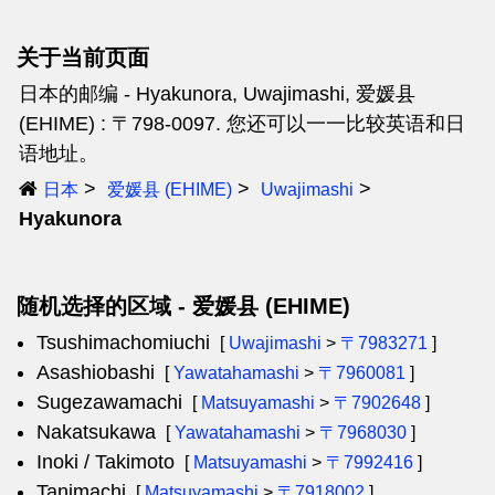
关于当前页面
日本的邮编 - Hyakunora, Uwajimashi, 爱媛县
(EHIME) : 〒798-0097. 您还可以一一比较英语和日
语地址。
日本
爱媛县 (EHIME)
Uwajimashi
Hyakunora
随机选择的区域 - 爱媛县 (EHIME)
Tsushimachomiuchi
[
Uwajimashi
>
〒7983271
]
Asashiobashi
[
Yawatahamashi
>
〒7960081
]
Sugezawamachi
[
Matsuyamashi
>
〒7902648
]
Nakatsukawa
[
Yawatahamashi
>
〒7968030
]
Inoki / Takimoto
[
Matsuyamashi
>
〒7992416
]
Tanimachi
[
Matsuyamashi
>
〒7918002
]