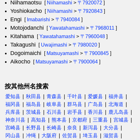
Niihamaotsu
[
Niihamashi
>
〒7920072
]
Yoshiokacho
[
Niihamashi
>
〒7920843
]
Engi
[
Imabarishi
>
〒7940084
]
Motojodanchi
[
Yawatahamashi
>
〒7968011
]
Kitahama
[
Yawatahamashi
>
〒7960048
]
Takagushi
[
Uwajimashi
>
〒7980020
]
Dogoimaichi
[
Matsuyamashi
>
〒7900845
]
Aikocho
[
Matsuyamashi
>
〒7900064
]
按其他州名搜索
爱知县
秋田县
青森县
千叶县
爱媛县
福井县
福冈县
福岛县
岐阜县
群马县
广岛县
北海道
兵库县
茨城县
石川县
岩手县
香川县
鹿儿岛县
神奈川县
高知县
熊本县
京都府
三重县
宫城县
宫崎县
长野县
长崎县
奈良
新泻县
大分县
冈山县
冲绳
大阪府
佐贺县
埼玉县
滋贺县