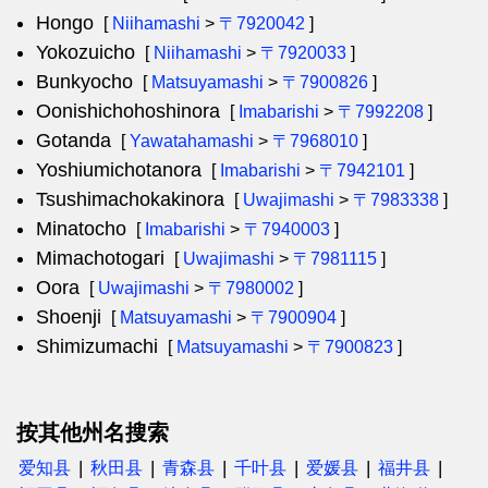
Hongo
[
Niihamashi
>
〒7920042
]
Yokozuicho
[
Niihamashi
>
〒7920033
]
Bunkyocho
[
Matsuyamashi
>
〒7900826
]
Oonishichohoshinora
[
Imabarishi
>
〒7992208
]
Gotanda
[
Yawatahamashi
>
〒7968010
]
Yoshiumichotanora
[
Imabarishi
>
〒7942101
]
Tsushimachokakinora
[
Uwajimashi
>
〒7983338
]
Minatocho
[
Imabarishi
>
〒7940003
]
Mimachotogari
[
Uwajimashi
>
〒7981115
]
Oora
[
Uwajimashi
>
〒7980002
]
Shoenji
[
Matsuyamashi
>
〒7900904
]
Shimizumachi
[
Matsuyamashi
>
〒7900823
]
按其他州名搜索
爱知县
秋田县
青森县
千叶县
爱媛县
福井县