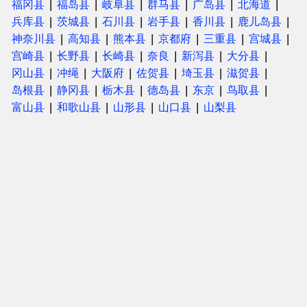
福冈县
福岛县
岐阜县
群马县
广岛县
北海道
兵库县
茨城县
石川县
岩手县
香川县
鹿儿岛县
神奈川县
高知县
熊本县
京都府
三重县
宫城县
宫崎县
长野县
长崎县
奈良
新泻县
大分县
冈山县
冲绳
大阪府
佐贺县
埼玉县
滋贺县
岛根县
静冈县
栃木县
德岛县
东京
鸟取县
富山县
和歌山县
山形县
山口县
山梨县