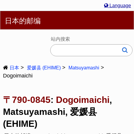
Language
简体
English
繁體
Español
Português
Русский
日本的邮编
Deutsch
Français
Bahasa Melayu
한국어
Italiano
日本語
站内搜索
日本
爱媛县 (EHIME)
Matsuyamashi
Dogoimaichi
〒790-0845
:
Dogoimaichi
,
Matsuyamashi, 爱媛县
(EHIME)