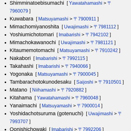
Shimminatoebisumachi
[
Yawatahamashi
>
〒
7960079
]
Kuwabara
[
Matsuyamashi
>
〒7900911
]
Mimachomiyanoshita
[
Uwajimashi
>
〒7981112
]
Yoshiumichotomari
[
Imabarishi
>
〒7942102
]
Mimachokawanochi
[
Uwajimashi
>
〒7981121
]
Kitaumemotomachi
[
Matsuyamashi
>
〒7910242
]
Nakabori
[
Imabarishi
>
〒7992115
]
Takahashi
[
Imabarishi
>
〒7940066
]
Yogonaka
[
Matsuyamashi
>
〒7900045
]
Tambarachotokunodesaku
[
Saijoshi
>
〒7910501
]
Matano
[
Niihamashi
>
〒7920882
]
Kitahama
[
Yawatahamashi
>
〒7960048
]
Yanaimachi
[
Matsuyamashi
>
〒7900014
]
Yoshidachotsuruma (gotenuchi)
[
Uwajimashi
>
〒
7993707
]
Oonishichowaki
[
Imabarishi
>
〒7992206
]