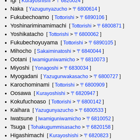
Igi
[
Kurayoshishi
>
〒6820024
]
Naka
[
Yazugunyazucho
>
〒6800614
]
Fukubechoamo
[
Tottorishi
>
〒6890106
]
Yoshinariminamimachi
[
Tottorishi
>
〒6800871
]
Yoshikatacho
[
Tottorishi
>
〒6800062
]
Fukubechoyuyama
[
Tottorishi
>
〒6890105
]
Mihocho
[
Sakaiminatoshi
>
〒6840044
]
Ootani
[
Iwamiguniwamicho
>
〒6810073
]
Miyoshi
[
Yonagoshi
>
〒6830034
]
Myogadani
[
Yazugunwakasacho
>
〒6800727
]
Karochominami
[
Tottorishi
>
〒6800909
]
Oosawa
[
Kurayoshishi
>
〒6820947
]
Kokufuchoaso
[
Tottorishi
>
〒6800142
]
Kaihara
[
Yazugunyazucho
>
〒6800533
]
Iwatsune
[
Iwamiguniwamicho
>
〒6810052
]
Tsuga
[
Tohakugummisasacho
>
〒6820158
]
Higashimachi
[
Kurayoshishi
>
〒6820823
]