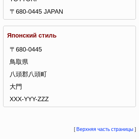
〒680-0445 JAPAN
Японский стиль
〒680-0445
鳥取県
八頭郡八頭町
大門
XXX-YYY-ZZZ
[
Верхняя часть страницы
]