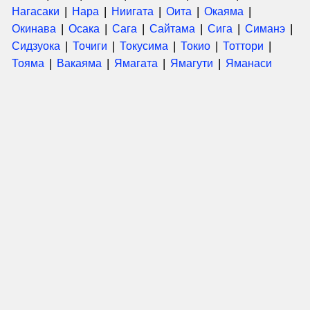
Нагасаки
Нара
Ниигата
Оита
Окаяма
Окинава
Осака
Сага
Сайтама
Сига
Симанэ
Сидзуока
Точиги
Токусима
Токио
Тоттори
Тояма
Вакаяма
Ямагата
Ямагути
Яманаси