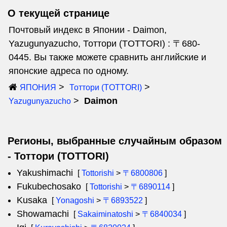
О текущей странице
Почтовый индекс в Японии - Daimon,
Yazugunyazucho, Тоттори (TOTTORI) : 〒680-
0445. Вы также можете сравнить английские и
японские адреса по одному.
ЯПОНИЯ
Тоттори (TOTTORI)
Daimon
Yazugunyazucho
Регионы, выбранные случайным образом
- Тоттори (TOTTORI)
Yakushimachi
[
Tottorishi
>
〒6800806
]
Fukubechosako
[
Tottorishi
>
〒6890114
]
Kusaka
[
Yonagoshi
>
〒6893522
]
Showamachi
[
Sakaiminatoshi
>
〒6840034
]