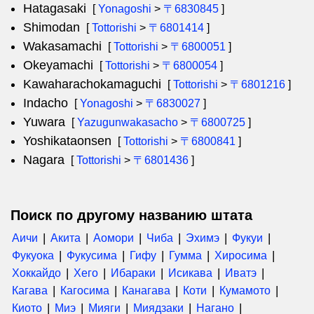
Hatagasaki
[
Yonagoshi
>
〒6830845
]
Shimodan
[
Tottorishi
>
〒6801414
]
Wakasamachi
[
Tottorishi
>
〒6800051
]
Okeyamachi
[
Tottorishi
>
〒6800054
]
Kawaharachokamaguchi
[
Tottorishi
>
〒6801216
]
Indacho
[
Yonagoshi
>
〒6830027
]
Yuwara
[
Yazugunwakasacho
>
〒6800725
]
Yoshikataonsen
[
Tottorishi
>
〒6800841
]
Nagara
[
Tottorishi
>
〒6801436
]
Поиск по другому названию штата
Аичи
Акита
Аомори
Чиба
Эхимэ
Фукуи
Фукуока
Фукусима
Гифу
Гумма
Хиросима
Хоккайдо
Хего
Ибараки
Исикава
Иватэ
Кагава
Кагосима
Канагава
Коти
Кумамото
Киото
Миэ
Мияги
Миядзаки
Нагано