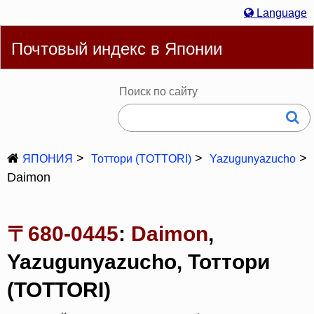
Language
Русский
English
简体
繁體
Español
Português
Почтовый индекс в Японии
Deutsch
Français
Bahasa Melayu
한국어
Italiano
日本語
Поиск по сайту
ЯПОНИЯ
Тоттори (TOTTORI)
Yazugunyazucho
Daimon
〒680-0445
:
Daimon
,
Yazugunyazucho, Тоттори
(TOTTORI)