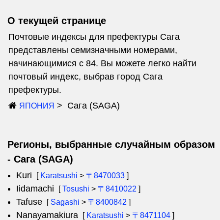
О текущей странице
Почтовые индексы для префектуры Сага
представлены семизначными номерами,
начинающимися с 84. Вы можете легко найти
почтовый индекс, выбрав город Сага
префектуры.
Сага (SAGA)
ЯПОНИЯ
Регионы, выбранные случайным образом
- Сага (SAGA)
Kuri
[
Karatsushi
>
〒8470033
]
Iidamachi
[
Tosushi
>
〒8410022
]
Tafuse
[
Sagashi
>
〒8400842
]
Nanayamakiura
[
Karatsushi
>
〒8471104
]