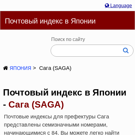
Language
Русский
English
简体
繁體
Español
Português
Почтовый индекс в Японии
Deutsch
Français
Bahasa Melayu
한국어
Italiano
日本語
Поиск по сайту
Сага (SAGA)
ЯПОНИЯ
Почтовый индекс в Японии
-
Сага (SAGA)
Почтовые индексы для префектуры Сага
представлены семизначными номерами,
начинающимися с 84. Вы можете легко найти