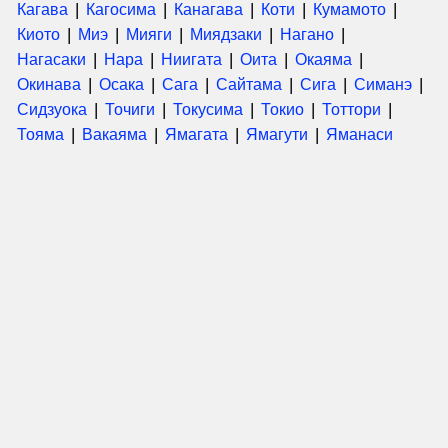
Кагава
Кагосима
Канагава
Коти
Кумамото
Киото
Миэ
Мияги
Миядзаки
Нагано
Нагасаки
Нара
Ниигата
Оита
Окаяма
Окинава
Осака
Сага
Сайтама
Сига
Симанэ
Сидзуока
Точиги
Токусима
Токио
Тоттори
Тояма
Вакаяма
Ямагата
Ямагути
Яманаси