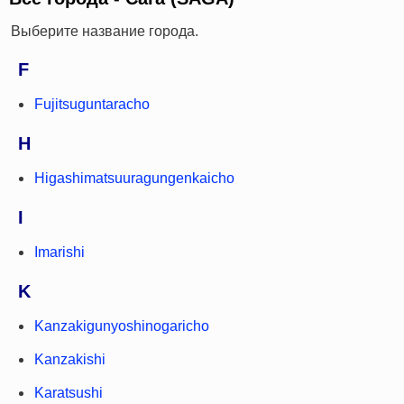
Выберите название города.
F
Fujitsuguntaracho
H
Higashimatsuuragungenkaicho
I
Imarishi
K
Kanzakigunyoshinogaricho
Kanzakishi
Karatsushi