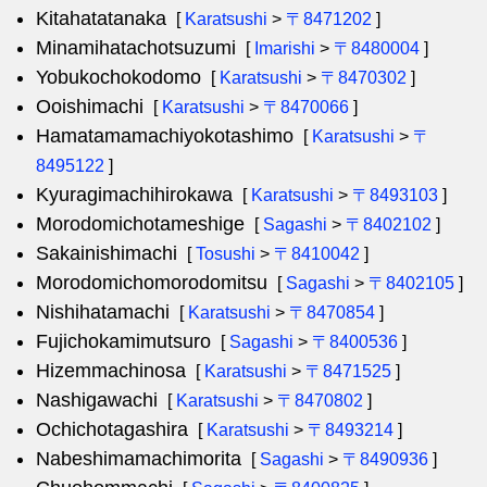
Kitahatatanaka
[
Karatsushi
>
〒8471202
]
Minamihatachotsuzumi
[
Imarishi
>
〒8480004
]
Yobukochokodomo
[
Karatsushi
>
〒8470302
]
Ooishimachi
[
Karatsushi
>
〒8470066
]
Hamatamamachiyokotashimo
[
Karatsushi
>
〒
8495122
]
Kyuragimachihirokawa
[
Karatsushi
>
〒8493103
]
Morodomichotameshige
[
Sagashi
>
〒8402102
]
Sakainishimachi
[
Tosushi
>
〒8410042
]
Morodomichomorodomitsu
[
Sagashi
>
〒8402105
]
Nishihatamachi
[
Karatsushi
>
〒8470854
]
Fujichokamimutsuro
[
Sagashi
>
〒8400536
]
Hizemmachinosa
[
Karatsushi
>
〒8471525
]
Nashigawachi
[
Karatsushi
>
〒8470802
]
Ochichotagashira
[
Karatsushi
>
〒8493214
]
Nabeshimamachimorita
[
Sagashi
>
〒8490936
]