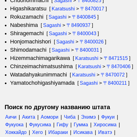
Chuohommachi
[
Sagashi
>
〒8400825
]
Higashikaratsu
[
Karatsushi
>
〒8470017
]
Rokuzamachi
[
Sagashi
>
〒8400845
]
Nabeshima
[
Sagashi
>
〒8490937
]
Shiragemachi
[
Sagashi
>
〒8400043
]
Honjomachishori
[
Sagashi
>
〒8400026
]
Shimodamachi
[
Sagashi
>
〒8400031
]
Hizemmachimagarikawa
[
Karatsushi
>
〒8471515
]
Chinzeimachimatsushima
[
Karatsushi
>
〒8470406
]
Watadahyakunimmachi
[
Karatsushi
>
〒8470072
]
Yamatochohigashiyamada
[
Sagashi
>
〒8400211
]
Поиск по другому названию штата
Аичи
Акита
Аомори
Чиба
Эхимэ
Фукуи
Фукуока
Фукусима
Гифу
Гумма
Хиросима
Хоккайдо
Хего
Ибараки
Исикава
Иватэ