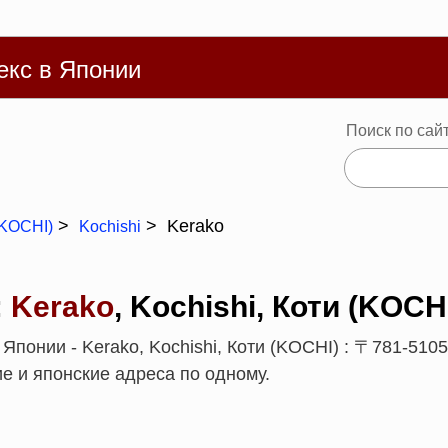
Русский
體
Español
Português
Deutsch
Français
Ba
екс в Японии
Поиск по сай
Kerako
(KOCHI)
Kochishi
:
Kerako
, Kochishi, Коти (KOCH
Японии - Kerako, Kochishi, Коти (KOCHI) : 〒781-510
е и японские адреса по одному.