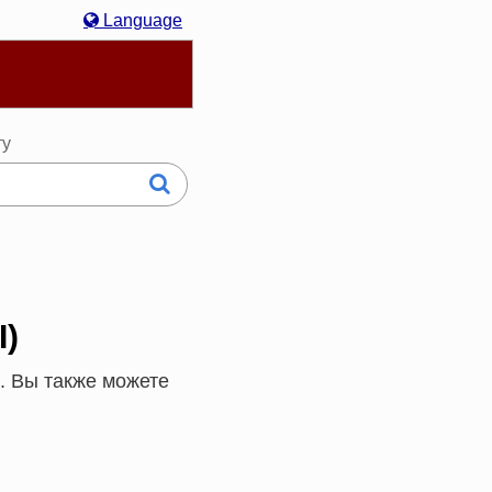
Language
hasa Melayu
한국어
Italiano
日本語
ту
I)
5. Вы также можете