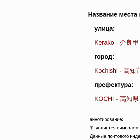
Название места 
улица:
Kerako
-
介良甲
город:
Kochishi
-
高知
префектура:
KOCHI
-
高知県
аннотирование:
〒 является символом п
Данные почтового инде