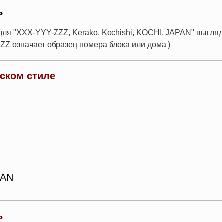
ь
для "XXX-YYY-ZZZ, Kerako, Kochishi, KOCHI, JAPAN" выгл
ZZ означает образец номера блока или дома )
йском стиле
PAN
ь