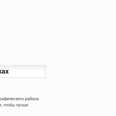
ках
графического района
и, чтобы лучше