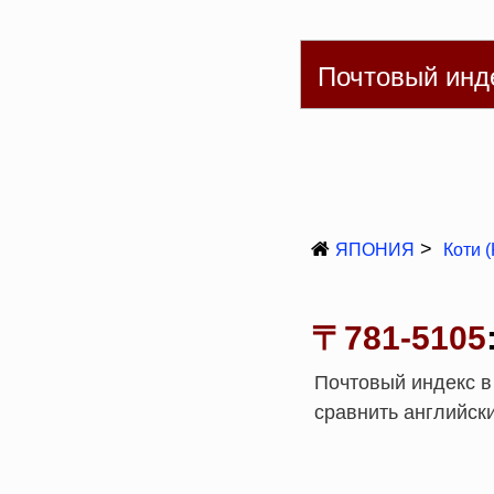
English
简体
繁
Почтовый инд
ЯПОНИЯ
Коти 
〒781-5105
Почтовый индекс в 
сравнить английски