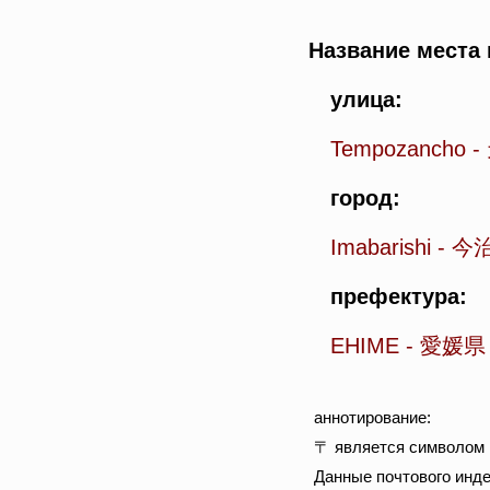
Название места 
улица:
Tempozancho
-
город:
Imabarishi
-
今
префектура:
EHIME
-
愛媛県
аннотирование:
〒 является символом п
Данные почтового инде