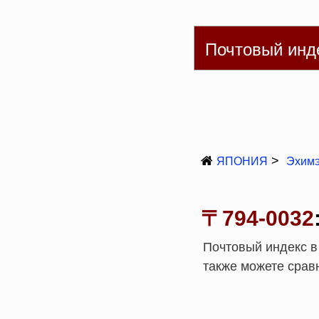
English
简体
繁
Почтовый инд
ЯПОНИЯ
Эхимэ
〒794-0032
Почтовый индекс в 
также можете сравн