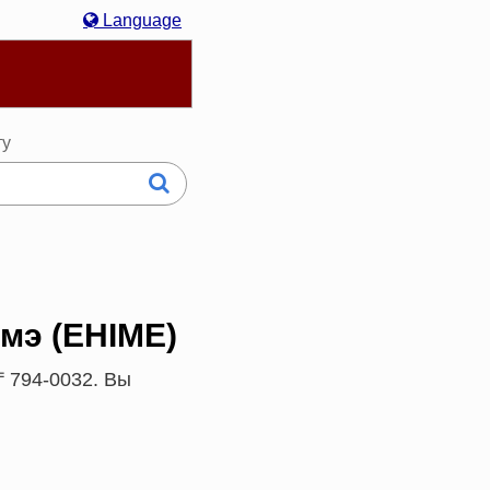
Language
hasa Melayu
한국어
Italiano
日本語
ту
имэ (EHIME)
 〒794-0032. Вы