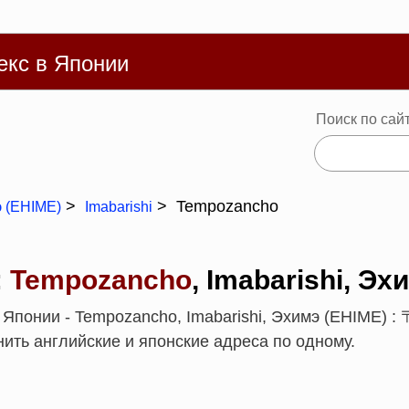
Русский
體
Español
Português
Deutsch
Français
Ba
екс в Японии
Поиск по сай
Tempozancho
 (EHIME)
Imabarishi
:
Tempozancho
, Imabarishi, Эх
Японии - Tempozancho, Imabarishi, Эхимэ (EHIME) :
ить английские и японские адреса по одному.