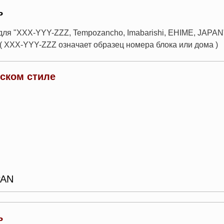
ь
для "XXX-YYY-ZZZ, Tempozancho, Imabarishi, EHIME, JAPAN
( XXX-YYY-ZZZ означает образец номера блока или дома )
йском стиле
PAN
ь