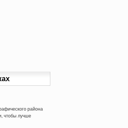
ках
графического района
и, чтобы лучше