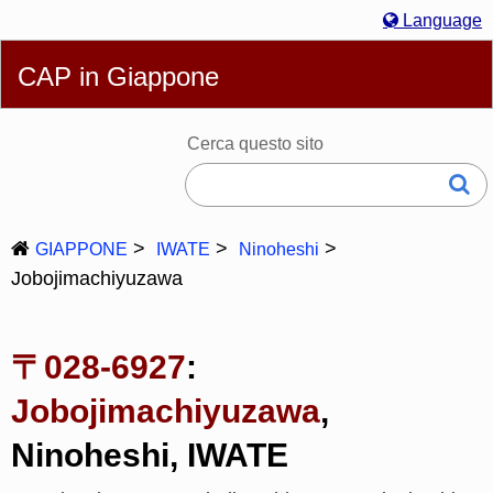
Language
English
简体
繁體
Español
Português
Русский
CAP in Giappone
Italiano
Deutsch
Français
Bahasa Melayu
한국어
日本語
Cerca questo sito
GIAPPONE
IWATE
Ninoheshi
Jobojimachiyuzawa
〒028-6927
:
Jobojimachiyuzawa
,
Ninoheshi, IWATE