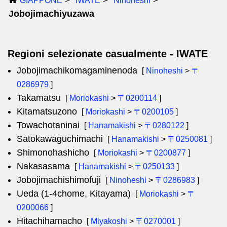
GIAPPONE
IWATE
Ninoheshi
Jobojimachiyuzawa
Regioni selezionate casualmente - IWATE
Jobojimachikomagaminenoda
[
Ninoheshi
>
〒
0286979
]
Takamatsu
[
Moriokashi
>
〒0200114
]
Kitamatsuzono
[
Moriokashi
>
〒0200105
]
Towachotaninai
[
Hanamakishi
>
〒0280122
]
Satokawaguchimachi
[
Hanamakishi
>
〒0250081
]
Shimonohashicho
[
Moriokashi
>
〒0200877
]
Nakasasama
[
Hanamakishi
>
〒0250133
]
Jobojimachishimofuji
[
Ninoheshi
>
〒0286983
]
Ueda (1-4chome, Kitayama)
[
Moriokashi
>
〒
0200066
]
Hitachihamacho
[
Miyakoshi
>
〒0270001
]