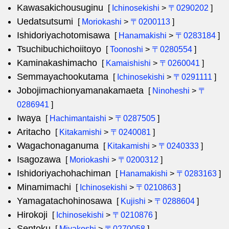
Kawasakichousuginu
[
Ichinosekishi
>
〒0290202
]
Uedatsutsumi
[
Moriokashi
>
〒0200113
]
Ishidoriyachotomisawa
[
Hanamakishi
>
〒0283184
]
Tsuchibuchichoiitoyo
[
Toonoshi
>
〒0280554
]
Kaminakashimacho
[
Kamaishishi
>
〒0260041
]
Semmayachookutama
[
Ichinosekishi
>
〒0291111
]
Jobojimachionyamanakamaeta
[
Ninoheshi
>
〒
0286941
]
Iwaya
[
Hachimantaishi
>
〒0287505
]
Aritacho
[
Kitakamishi
>
〒0240081
]
Wagachonaganuma
[
Kitakamishi
>
〒0240333
]
Isagozawa
[
Moriokashi
>
〒0200312
]
Ishidoriyachohachiman
[
Hanamakishi
>
〒0283163
]
Minamimachi
[
Ichinosekishi
>
〒0210863
]
Yamagatachohinosawa
[
Kujishi
>
〒0288604
]
Hirokoji
[
Ichinosekishi
>
〒0210876
]
Sentoku
[
Miyakoshi
>
〒0270058
]