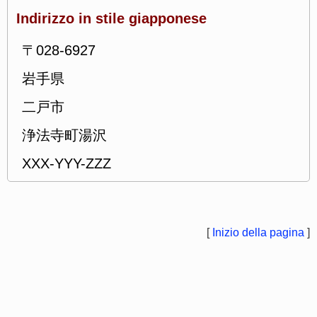
Indirizzo in stile giapponese
〒028-6927
岩手県
二戸市
浄法寺町湯沢
XXX-YYY-ZZZ
[
Inizio della pagina
]