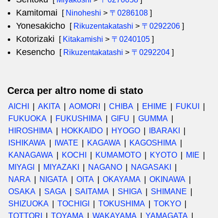
Kamitomai
[
Ninoheshi
>
〒0286108
]
Yonesakicho
[
Rikuzentakatashi
>
〒0292206
]
Kotorizaki
[
Kitakamishi
>
〒0240105
]
Kesencho
[
Rikuzentakatashi
>
〒0292204
]
Cerca per altro nome di stato
AICHI
AKITA
AOMORI
CHIBA
EHIME
FUKUI
FUKUOKA
FUKUSHIMA
GIFU
GUMMA
HIROSHIMA
HOKKAIDO
HYOGO
IBARAKI
ISHIKAWA
IWATE
KAGAWA
KAGOSHIMA
KANAGAWA
KOCHI
KUMAMOTO
KYOTO
MIE
MIYAGI
MIYAZAKI
NAGANO
NAGASAKI
NARA
NIGATA
OITA
OKAYAMA
OKINAWA
OSAKA
SAGA
SAITAMA
SHIGA
SHIMANE
SHIZUOKA
TOCHIGI
TOKUSHIMA
TOKYO
TOTTORI
TOYAMA
WAKAYAMA
YAMAGATA