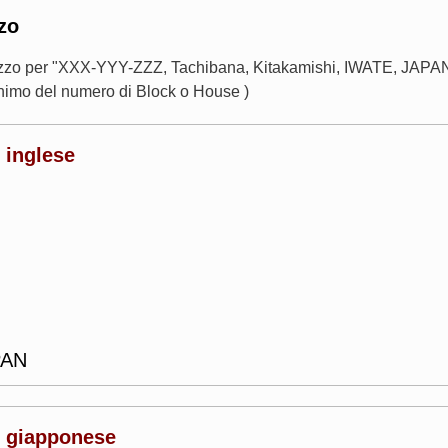
zo
rizzo per "XXX-YYY-ZZZ, Tachibana, Kitakamishi, IWATE, JAPAN"
imo del numero di Block o House )
e inglese
PAN
le giapponese