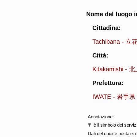
Nome del luogo i
Cittadina:
Tachibana
-
立
Città:
Kitakamishi
-
北
Prefettura:
IWATE
-
岩手県
Annotazione:
〒 è il simbolo dei serviz
Dati del codice postale: 