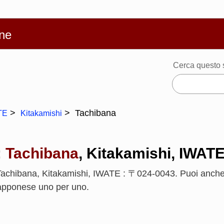
繁體
Español
Português
Русский
Deutsch
Français
Ba
ne
Cerca questo 
Tachibana
TE
Kitakamishi
:
Tachibana
, Kitakamishi, IWAT
achibana, Kitakamishi, IWATE : 〒024-0043. Puoi anche 
giapponese uno per uno.