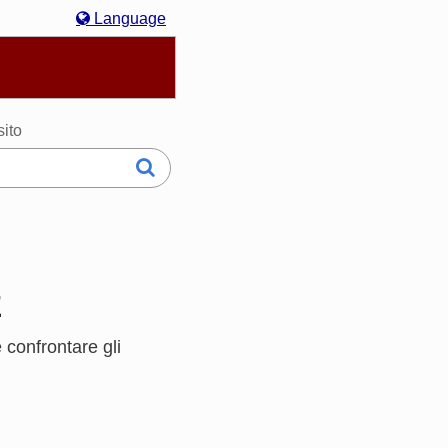
Language
hasa Melayu
한국어
Italiano
日本語
sito
E
confrontare gli