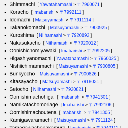
Shimmachi
[
Yawatahamashi
>
〒7960071
]
Koracho
[
Imabarishi
>
〒7992111
]
Idomachi
[
Matsuyamashi
>
〒7911114
]
Takanokomachi
[
Matsuyamashi
>
〒7900925
]
Kuroshima
[
Niihamashi
>
〒7920892
]
Nakasukacho
[
Niihamashi
>
〒7920012
]
Oonishichomiyawaki
[
Imabarishi
>
〒7992205
]
Higashiyanomachi
[
Yawatahamashi
>
〒7960025
]
Nishiichimammachi
[
Matsuyamashi
>
〒7900805
]
Bunkyocho
[
Matsuyamashi
>
〒7900826
]
Kitasayacho
[
Matsuyamashi
>
〒7918031
]
Setocho
[
Niihamashi
>
〒7920821
]
Oomishimachohigai
[
Imabarishi
>
〒7941301
]
Namikatachomoriage
[
Imabarishi
>
〒7992106
]
Oomishimachoutena
[
Imabarishi
>
〒7941305
]
Kamigawaramachi
[
Matsuyamashi
>
〒7911124
]
Tamagawachonakamura
[
Imabarishi
>
〒7940111
]