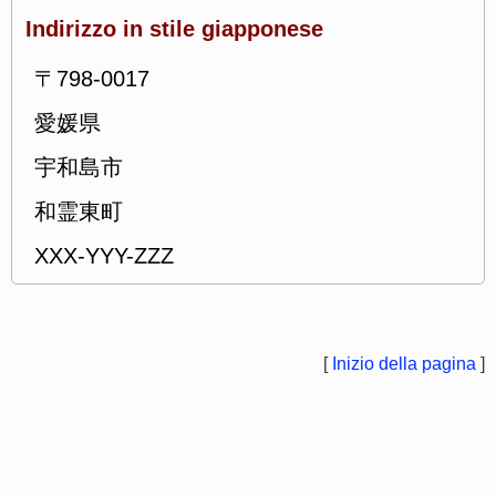
Indirizzo in stile giapponese
〒798-0017
愛媛県
宇和島市
和霊東町
XXX-YYY-ZZZ
[
Inizio della pagina
]