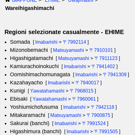
GIAPPONE
EHIME
Uwajimashi
Wareihigashimachi
Regioni selezionate casualmente - EHIME
Somada
[
Imabarishi
>
〒7992114
]
Mizonobemachi
[
Matsuyamashi
>
〒7910101
]
Higashigatamachi
[
Matsuyamashi
>
〒7911123
]
Kamiurachoinokuchi
[
Imabarishi
>
〒7941402
]
Oomishimachomunagata
[
Imabarishi
>
〒7941309
]
Kazahayacho
[
Imabarishi
>
〒7940017
]
Kunigi
[
Yawatahamashi
>
〒7968015
]
Ebisaki
[
Yawatahamashi
>
〒7960061
]
Yoshiumichofusuma
[
Imabarishi
>
〒7942118
]
Mitakaramachi
[
Matsuyamashi
>
〒7900875
]
Sakurai (banchi)
[
Imabarishi
>
〒7991524
]
Higashimura (banchi)
[
Imabarishi
>
〒7991505
]