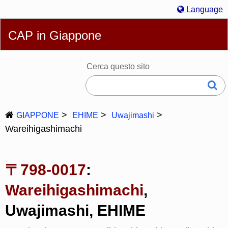
Language
English
简体
繁體
Español
Português
Русский
CAP in Giappone
Italiano
Deutsch
Français
Bahasa Melayu
한국어
日本語
Cerca questo sito
GIAPPONE
EHIME
Uwajimashi
Wareihigashimachi
〒798-0017
:
Wareihigashimachi
,
Uwajimashi, EHIME