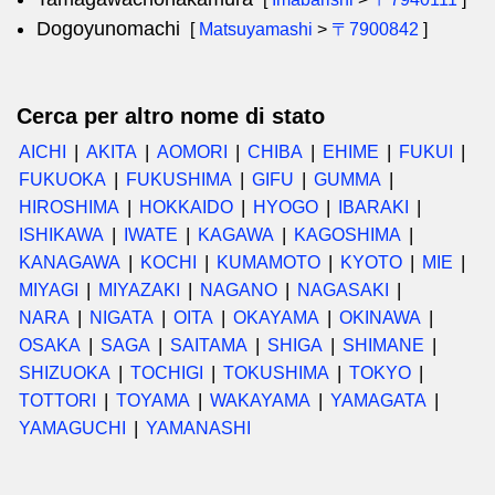
Dogoyunomachi
[
Matsuyamashi
>
〒7900842
]
Cerca per altro nome di stato
AICHI
AKITA
AOMORI
CHIBA
EHIME
FUKUI
FUKUOKA
FUKUSHIMA
GIFU
GUMMA
HIROSHIMA
HOKKAIDO
HYOGO
IBARAKI
ISHIKAWA
IWATE
KAGAWA
KAGOSHIMA
KANAGAWA
KOCHI
KUMAMOTO
KYOTO
MIE
MIYAGI
MIYAZAKI
NAGANO
NAGASAKI
NARA
NIGATA
OITA
OKAYAMA
OKINAWA
OSAKA
SAGA
SAITAMA
SHIGA
SHIMANE
SHIZUOKA
TOCHIGI
TOKUSHIMA
TOKYO
TOTTORI
TOYAMA
WAKAYAMA
YAMAGATA
YAMAGUCHI
YAMANASHI