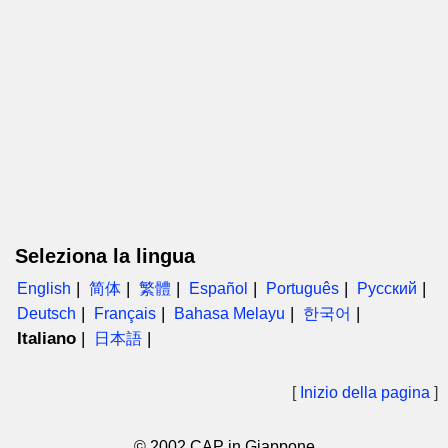
Seleziona la lingua
English
简体
繁體
Español
Português
Русский
Deutsch
Français
Bahasa Melayu
한국어
Italiano
日本語
[
Inizio della pagina
]
© 2002 CAP in Giappone