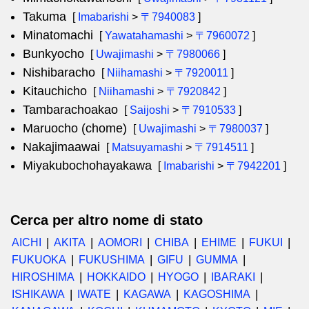
Takuma
[
Imabarishi
>
〒7940083
]
Minatomachi
[
Yawatahamashi
>
〒7960072
]
Bunkyocho
[
Uwajimashi
>
〒7980066
]
Nishibaracho
[
Niihamashi
>
〒7920011
]
Kitauchicho
[
Niihamashi
>
〒7920842
]
Tambarachoakao
[
Saijoshi
>
〒7910533
]
Maruocho (chome)
[
Uwajimashi
>
〒7980037
]
Nakajimaawai
[
Matsuyamashi
>
〒7914511
]
Miyakubochohayakawa
[
Imabarishi
>
〒7942201
]
Cerca per altro nome di stato
AICHI
AKITA
AOMORI
CHIBA
EHIME
FUKUI
FUKUOKA
FUKUSHIMA
GIFU
GUMMA
HIROSHIMA
HOKKAIDO
HYOGO
IBARAKI
ISHIKAWA
IWATE
KAGAWA
KAGOSHIMA