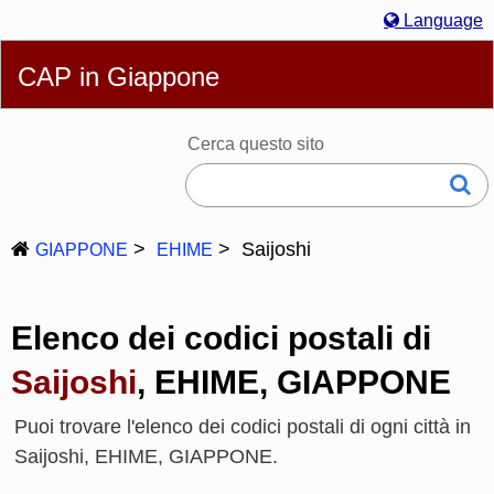
Language
English
简体
繁體
Español
Português
Русский
CAP in Giappone
Italiano
Deutsch
Français
Bahasa Melayu
한국어
日本語
Cerca questo sito
Saijoshi
GIAPPONE
EHIME
Elenco dei codici postali di
Saijoshi
, EHIME, GIAPPONE
Puoi trovare l'elenco dei codici postali di ogni città in
Saijoshi, EHIME, GIAPPONE.