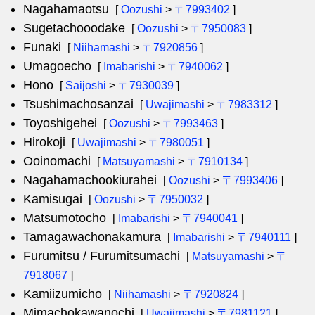
Nagahamaotsu
[
Oozushi
>
〒7993402
]
Sugetachooodake
[
Oozushi
>
〒7950083
]
Funaki
[
Niihamashi
>
〒7920856
]
Umagoecho
[
Imabarishi
>
〒7940062
]
Hono
[
Saijoshi
>
〒7930039
]
Tsushimachosanzai
[
Uwajimashi
>
〒7983312
]
Toyoshigehei
[
Oozushi
>
〒7993463
]
Hirokoji
[
Uwajimashi
>
〒7980051
]
Ooinomachi
[
Matsuyamashi
>
〒7910134
]
Nagahamachookiurahei
[
Oozushi
>
〒7993406
]
Kamisugai
[
Oozushi
>
〒7950032
]
Matsumotocho
[
Imabarishi
>
〒7940041
]
Tamagawachonakamura
[
Imabarishi
>
〒7940111
]
Furumitsu / Furumitsumachi
[
Matsuyamashi
>
〒
7918067
]
Kamiizumicho
[
Niihamashi
>
〒7920824
]
Mimachokawanochi
[
Uwajimashi
>
〒7981121
]