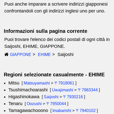
Puoi anche imparare a scrivere indirizzi giapponesi
confrontandoli con gli indirizzi inglesi uno per uno.
Informazioni sulla pagina corrente
Puoi trovare l'elenco dei codici postali di ogni città in
Saijoshi, EHIME, GIAPPONE.
Saijoshi
GIAPPONE
EHIME
Regioni selezionate casualmente - EHIME
Mitsu
[
Matsuyamashi
>
〒7918061
]
Tsushimachoarashi
[
Uwajimashi
>
〒7983344
]
Higashinokawa
[
Saijoshi
>
〒7930216
]
Tenaru
[
Oozushi
>
〒7950044
]
Tamagawachooono
[
Imabarishi
>
〒7940102
]