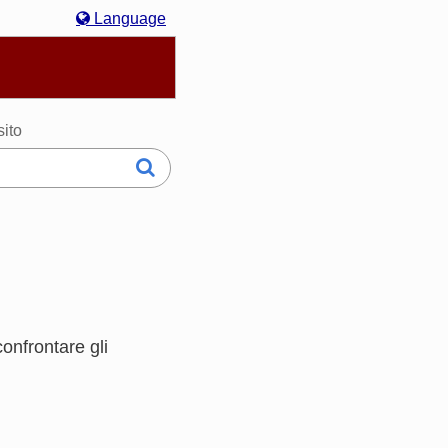
Language
hasa Melayu
한국어
Italiano
日本語
sito
nfrontare gli