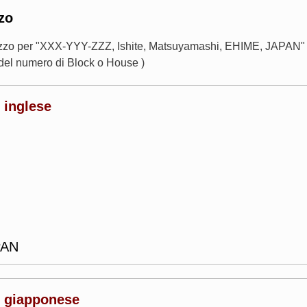
zo
rizzo per "XXX-YYY-ZZZ, Ishite, Matsuyamashi, EHIME, JAPAN" 
del numero di Block o House )
e inglese
PAN
le giapponese