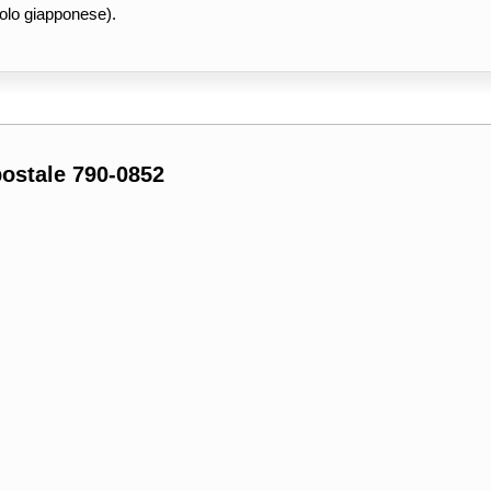
olo giapponese).
postale 790-0852