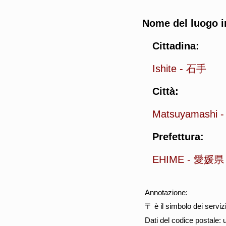
Nome del luogo i
Cittadina:
Ishite
-
石手
Città:
Matsuyamashi
Prefettura:
EHIME
-
愛媛県
Annotazione:
〒 è il simbolo dei serviz
Dati del codice postale: 