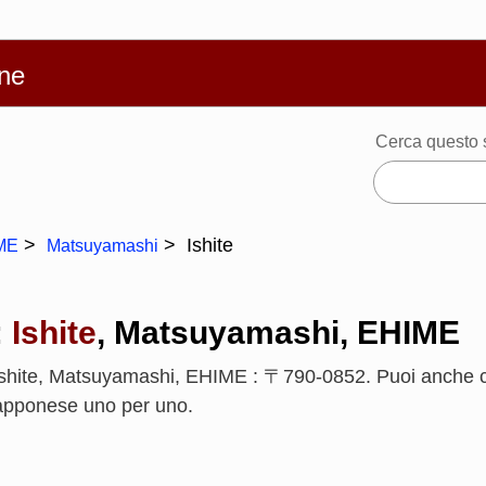
繁體
Español
Português
Русский
Deutsch
Français
Ba
ne
Cerca questo 
Ishite
ME
Matsuyamashi
:
Ishite
, Matsuyamashi, EHIME
shite, Matsuyamashi, EHIME : 〒790-0852. Puoi anche co
giapponese uno per uno.