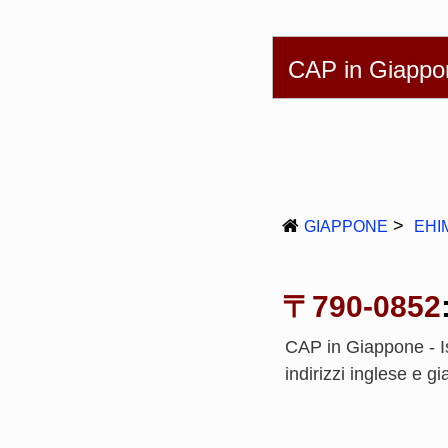
English
简体
CAP in Giappo
GIAPPONE
EHI
〒790-0852
CAP in Giappone - I
indirizzi inglese e 