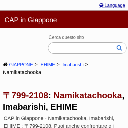
Language
English
简体
繁體
Español
Português
Русский
CAP in Giappone
Italiano
Deutsch
Français
Bahasa Melayu
한국어
日本語
Cerca questo sito
GIAPPONE
EHIME
Imabarishi
Namikatachooka
〒799-2108
:
Namikatachooka
,
Imabarishi, EHIME
CAP in Giappone - Namikatachooka, Imabarishi,
EHIME : 〒799-2108. Puoi anche confrontare gli