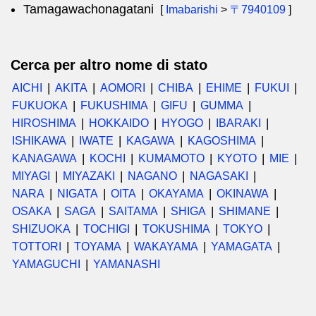
Tamagawachonagatani
[
Imabarishi
>
〒7940109
]
Cerca per altro nome di stato
AICHI
AKITA
AOMORI
CHIBA
EHIME
FUKUI
FUKUOKA
FUKUSHIMA
GIFU
GUMMA
HIROSHIMA
HOKKAIDO
HYOGO
IBARAKI
ISHIKAWA
IWATE
KAGAWA
KAGOSHIMA
KANAGAWA
KOCHI
KUMAMOTO
KYOTO
MIE
MIYAGI
MIYAZAKI
NAGANO
NAGASAKI
NARA
NIGATA
OITA
OKAYAMA
OKINAWA
OSAKA
SAGA
SAITAMA
SHIGA
SHIMANE
SHIZUOKA
TOCHIGI
TOKUSHIMA
TOKYO
TOTTORI
TOYAMA
WAKAYAMA
YAMAGATA
YAMAGUCHI
YAMANASHI