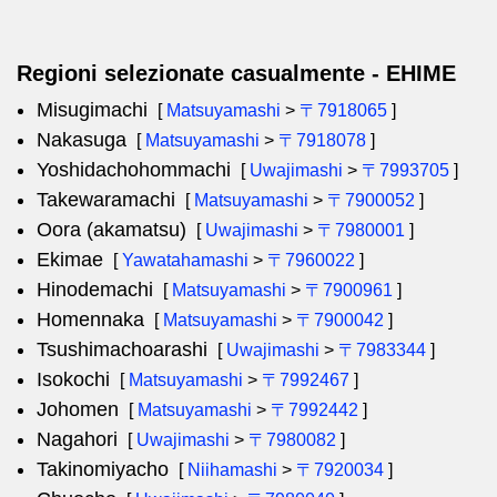
Regioni selezionate casualmente - EHIME
Misugimachi
[
Matsuyamashi
>
〒7918065
]
Nakasuga
[
Matsuyamashi
>
〒7918078
]
Yoshidachohommachi
[
Uwajimashi
>
〒7993705
]
Takewaramachi
[
Matsuyamashi
>
〒7900052
]
Oora (akamatsu)
[
Uwajimashi
>
〒7980001
]
Ekimae
[
Yawatahamashi
>
〒7960022
]
Hinodemachi
[
Matsuyamashi
>
〒7900961
]
Homennaka
[
Matsuyamashi
>
〒7900042
]
Tsushimachoarashi
[
Uwajimashi
>
〒7983344
]
Isokochi
[
Matsuyamashi
>
〒7992467
]
Johomen
[
Matsuyamashi
>
〒7992442
]
Nagahori
[
Uwajimashi
>
〒7980082
]
Takinomiyacho
[
Niihamashi
>
〒7920034
]