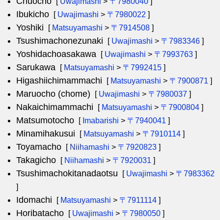
Chuocho
[
Uwajimashi
>
〒7980040
]
Ibukicho
[
Uwajimashi
>
〒7980022
]
Yoshiki
[
Matsuyamashi
>
〒7914508
]
Tsushimachonezunaki
[
Uwajimashi
>
〒7983346
]
Yoshidachoasakawa
[
Uwajimashi
>
〒7993763
]
Sarukawa
[
Matsuyamashi
>
〒7992415
]
Higashiichimammachi
[
Matsuyamashi
>
〒7900871
]
Maruocho (chome)
[
Uwajimashi
>
〒7980037
]
Nakaichimammachi
[
Matsuyamashi
>
〒7900804
]
Matsumotocho
[
Imabarishi
>
〒7940041
]
Minamihakusui
[
Matsuyamashi
>
〒7910114
]
Toyamacho
[
Niihamashi
>
〒7920823
]
Takagicho
[
Niihamashi
>
〒7920031
]
Tsushimachokitanadaotsu
[
Uwajimashi
>
〒7983362
]
Idomachi
[
Matsuyamashi
>
〒7911114
]
Horibatacho
[
Uwajimashi
>
〒7980050
]