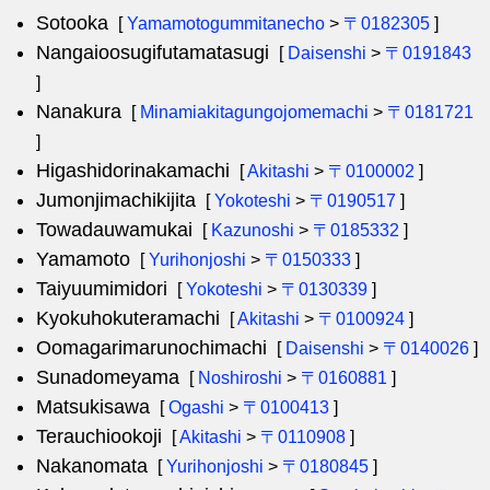
Sotooka
[
Yamamotogummitanecho
>
〒0182305
]
Nangaioosugifutamatasugi
[
Daisenshi
>
〒0191843
]
Nanakura
[
Minamiakitagungojomemachi
>
〒0181721
]
Higashidorinakamachi
[
Akitashi
>
〒0100002
]
Jumonjimachikijita
[
Yokoteshi
>
〒0190517
]
Towadauwamukai
[
Kazunoshi
>
〒0185332
]
Yamamoto
[
Yurihonjoshi
>
〒0150333
]
Taiyuumimidori
[
Yokoteshi
>
〒0130339
]
Kyokuhokuteramachi
[
Akitashi
>
〒0100924
]
Oomagarimarunochimachi
[
Daisenshi
>
〒0140026
]
Sunadomeyama
[
Noshiroshi
>
〒0160881
]
Matsukisawa
[
Ogashi
>
〒0100413
]
Terauchiookoji
[
Akitashi
>
〒0110908
]
Nakanomata
[
Yurihonjoshi
>
〒0180845
]