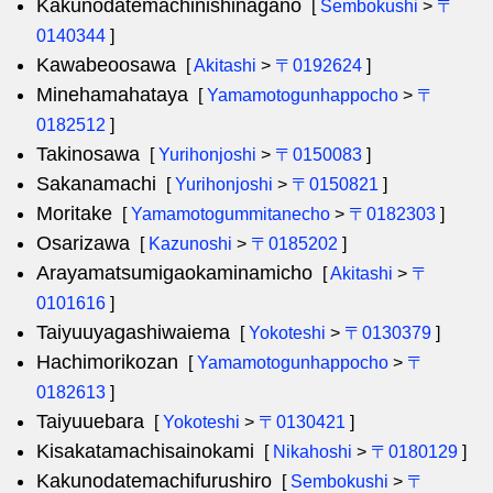
Kakunodatemachinishinagano
[
Sembokushi
>
〒
0140344
]
Kawabeoosawa
[
Akitashi
>
〒0192624
]
Minehamahataya
[
Yamamotogunhappocho
>
〒
0182512
]
Takinosawa
[
Yurihonjoshi
>
〒0150083
]
Sakanamachi
[
Yurihonjoshi
>
〒0150821
]
Moritake
[
Yamamotogummitanecho
>
〒0182303
]
Osarizawa
[
Kazunoshi
>
〒0185202
]
Arayamatsumigaokaminamicho
[
Akitashi
>
〒
0101616
]
Taiyuuyagashiwaiema
[
Yokoteshi
>
〒0130379
]
Hachimorikozan
[
Yamamotogunhappocho
>
〒
0182613
]
Taiyuuebara
[
Yokoteshi
>
〒0130421
]
Kisakatamachisainokami
[
Nikahoshi
>
〒0180129
]
Kakunodatemachifurushiro
[
Sembokushi
>
〒