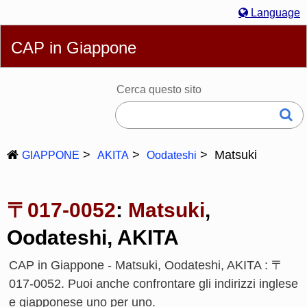
Language
English
简体
繁體
Español
Português
Русский
CAP in Giappone
Italiano
Deutsch
Français
Bahasa Melayu
한국어
日本語
Cerca questo sito
Matsuki
GIAPPONE
AKITA
Oodateshi
〒017-0052
:
Matsuki
,
Oodateshi, AKITA
CAP in Giappone - Matsuki, Oodateshi, AKITA : 〒
017-0052. Puoi anche confrontare gli indirizzi inglese
e giapponese uno per uno.