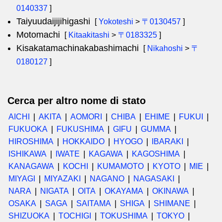
0140337
]
Taiyuudaijijihigashi
[
Yokoteshi
>
〒0130457
]
Motomachi
[
Kitaakitashi
>
〒0183325
]
Kisakatamachinakabashimachi
[
Nikahoshi
>
〒
0180127
]
Cerca per altro nome di stato
AICHI
AKITA
AOMORI
CHIBA
EHIME
FUKUI
FUKUOKA
FUKUSHIMA
GIFU
GUMMA
HIROSHIMA
HOKKAIDO
HYOGO
IBARAKI
ISHIKAWA
IWATE
KAGAWA
KAGOSHIMA
KANAGAWA
KOCHI
KUMAMOTO
KYOTO
MIE
MIYAGI
MIYAZAKI
NAGANO
NAGASAKI
NARA
NIGATA
OITA
OKAYAMA
OKINAWA
OSAKA
SAGA
SAITAMA
SHIGA
SHIMANE
SHIZUOKA
TOCHIGI
TOKUSHIMA
TOKYO