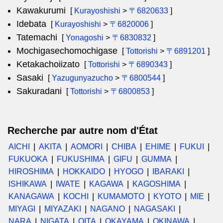
Kawakurumi
[
Kurayoshishi
>
〒6820633
]
Idebata
[
Kurayoshishi
>
〒6820006
]
Tatemachi
[
Yonagoshi
>
〒6830832
]
Mochigasechomochigase
[
Tottorishi
>
〒6891201
]
Ketakachoiizato
[
Tottorishi
>
〒6890343
]
Sasaki
[
Yazugunyazucho
>
〒6800544
]
Sakuradani
[
Tottorishi
>
〒6800853
]
Recherche par autre nom d'État
AICHI
AKITA
AOMORI
CHIBA
EHIME
FUKUI
FUKUOKA
FUKUSHIMA
GIFU
GUMMA
HIROSHIMA
HOKKAIDO
HYOGO
IBARAKI
ISHIKAWA
IWATE
KAGAWA
KAGOSHIMA
KANAGAWA
KOCHI
KUMAMOTO
KYOTO
MIE
MIYAGI
MIYAZAKI
NAGANO
NAGASAKI
NARA
NIGATA
OITA
OKAYAMA
OKINAWA