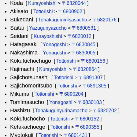
Koda
[
Kurayoshishi
>
〒6820044
]
Akisato
[
Tottorishi
>
〒6800902
]
Sukedani
[
Tohakugummisasacho
>
〒6820176
]
Saitai
[
Yazugunyazucho
>
〒6800531
]
Seidani
[
Kurayoshishi
>
〒6820012
]
Hatagasaki
[
Yonagoshi
>
〒6830845
]
Nakashima
[
Yonagoshi
>
〒6830005
]
Kokufuchochugo
[
Tottorishi
>
〒6800156
]
Kajimachi
[
Kurayoshishi
>
〒6820864
]
Sajichotsunashi
[
Tottorishi
>
〒6891307
]
Sajichomoritsubo
[
Tottorishi
>
〒6891305
]
Mikuma
[
Tottorishi
>
〒6890204
]
Tomimasucho
[
Yonagoshi
>
〒6830103
]
Hashizu
[
Tohakugunyurihamacho
>
〒6820702
]
Kokufuchocho
[
Tottorishi
>
〒6800152
]
Ketakachoege
[
Tottorishi
>
〒6890355
]
Myotokuji
[
Tottorishi
>
〒6801431
]