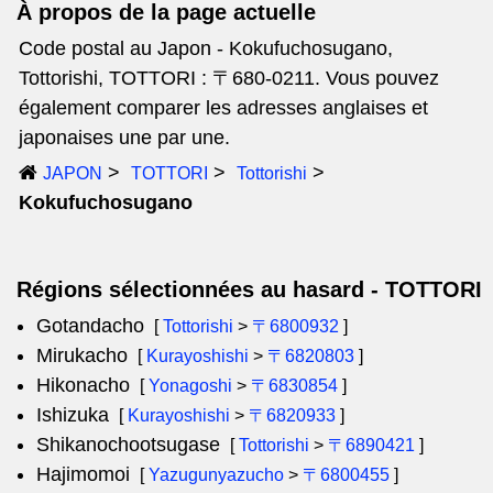
À propos de la page actuelle
Code postal au Japon - Kokufuchosugano,
Tottorishi, TOTTORI : 〒680-0211. Vous pouvez
également comparer les adresses anglaises et
japonaises une par une.
JAPON
TOTTORI
Tottorishi
Kokufuchosugano
Régions sélectionnées au hasard - TOTTORI
Gotandacho
[
Tottorishi
>
〒6800932
]
Mirukacho
[
Kurayoshishi
>
〒6820803
]
Hikonacho
[
Yonagoshi
>
〒6830854
]
Ishizuka
[
Kurayoshishi
>
〒6820933
]
Shikanochootsugase
[
Tottorishi
>
〒6890421
]
Hajimomoi
[
Yazugunyazucho
>
〒6800455
]