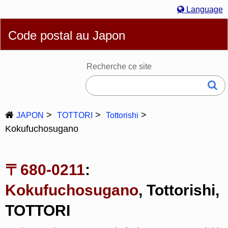
Language
English
简体
繁體
Español
Português
Русский
Code postal au Japon
Français
Deutsch
Bahasa Melayu
한국어
Italiano
日本語
Recherche ce site
JAPON
TOTTORI
Tottorishi
Kokufuchosugano
〒680-0211
:
Kokufuchosugano
, Tottorishi,
TOTTORI