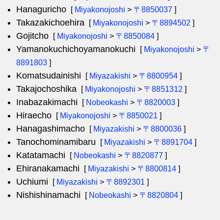
Hanaguricho
[
Miyakonojoshi
>
〒8850037
]
Takazakichoehira
[
Miyakonojoshi
>
〒8894502
]
Gojitcho
[
Miyakonojoshi
>
〒8850084
]
Yamanokuchichoyamanokuchi
[
Miyakonojoshi
>
〒
8891803
]
Komatsudainishi
[
Miyazakishi
>
〒8800954
]
Takajochoshika
[
Miyakonojoshi
>
〒8851312
]
Inabazakimachi
[
Nobeokashi
>
〒8820003
]
Hiraecho
[
Miyakonojoshi
>
〒8850021
]
Hanagashimacho
[
Miyazakishi
>
〒8800036
]
Tanochominamibaru
[
Miyazakishi
>
〒8891704
]
Katatamachi
[
Nobeokashi
>
〒8820877
]
Ehiranakamachi
[
Miyazakishi
>
〒8800814
]
Uchiumi
[
Miyazakishi
>
〒8892301
]
Nishishinamachi
[
Nobeokashi
>
〒8820804
]