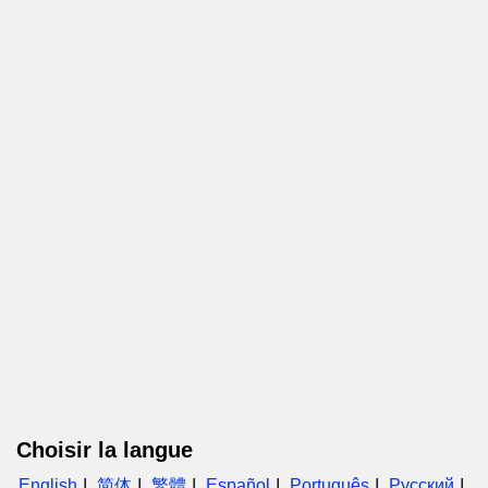
Choisir la langue
English
简体
繁體
Español
Português
Русский