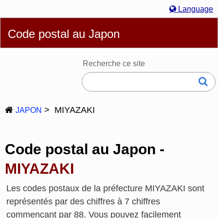
Language
English
简体
繁體
Español
Português
Русский
Code postal au Japon
Français
Deutsch
Bahasa Melayu
한국어
Italiano
日本語
Recherche ce site
MIYAZAKI
JAPON
Code postal au Japon -
MIYAZAKI
Les codes postaux de la préfecture MIYAZAKI sont
représentés par des chiffres à 7 chiffres
commençant par 88. Vous pouvez facilement