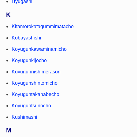
Hyugashi
K
Kitamorokatagummimatacho
Kobayashishi
Koyugunkawaminamicho
Koyugunkijocho
Koyugunnishimerason
Koyugunshintomicho
Koyuguntakanabecho
Koyuguntsunocho
Kushimashi
M