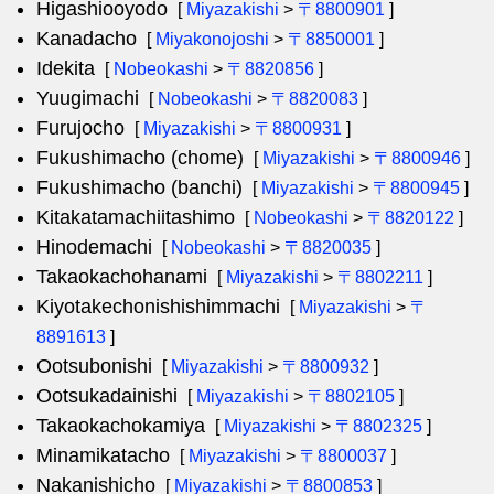
Higashiooyodo
[
Miyazakishi
>
〒8800901
]
Kanadacho
[
Miyakonojoshi
>
〒8850001
]
Idekita
[
Nobeokashi
>
〒8820856
]
Yuugimachi
[
Nobeokashi
>
〒8820083
]
Furujocho
[
Miyazakishi
>
〒8800931
]
Fukushimacho (chome)
[
Miyazakishi
>
〒8800946
]
Fukushimacho (banchi)
[
Miyazakishi
>
〒8800945
]
Kitakatamachiitashimo
[
Nobeokashi
>
〒8820122
]
Hinodemachi
[
Nobeokashi
>
〒8820035
]
Takaokachohanami
[
Miyazakishi
>
〒8802211
]
Kiyotakechonishishimmachi
[
Miyazakishi
>
〒
8891613
]
Ootsubonishi
[
Miyazakishi
>
〒8800932
]
Ootsukadainishi
[
Miyazakishi
>
〒8802105
]
Takaokachokamiya
[
Miyazakishi
>
〒8802325
]
Minamikatacho
[
Miyazakishi
>
〒8800037
]
Nakanishicho
[
Miyazakishi
>
〒8800853
]