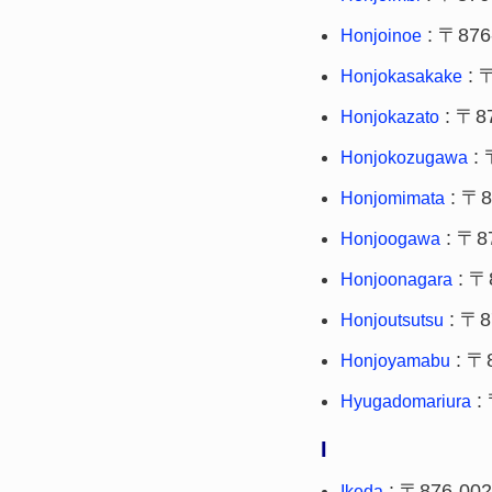
: 〒876
Honjoinoe
: 
Honjokasakake
: 〒8
Honjokazato
: 
Honjokozugawa
: 〒8
Honjomimata
: 〒8
Honjoogawa
: 〒
Honjoonagara
: 〒8
Honjoutsutsu
: 〒
Honjoyamabu
:
Hyugadomariura
I
: 〒876-00
Ikeda