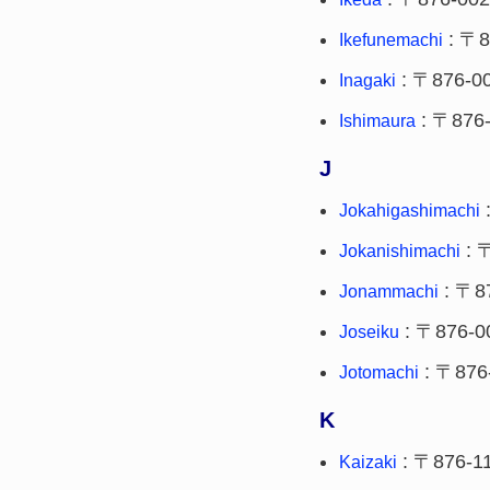
: 〒8
Ikefunemachi
: 〒876-0
Inagaki
: 〒876
Ishimaura
J
Jokahigashimachi
: 
Jokanishimachi
: 〒8
Jonammachi
: 〒876-0
Joseiku
: 〒876
Jotomachi
K
: 〒876-1
Kaizaki