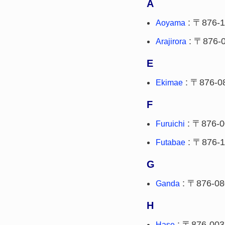
A
: 〒876-
Aoyama
: 〒876-
Arajirora
E
: 〒876-0
Ekimae
F
: 〒876-0
Furuichi
: 〒876-1
Futabae
G
: 〒876-08
Ganda
H
: 〒876-003
Hase