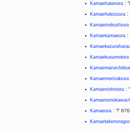
: 
Kamaehatanora
:
Kamaehatozuura
Kamaeinokushiura
:
Kamaekamaeura
Kamaekazuraharau
Kamaekusumotora
Kamaemaruichibiu
Kamaemorizakiura
: 
Kamaenishinora
Kamaenonokawach
: 〒876
Kamaeora
Kamaetakenoragoc