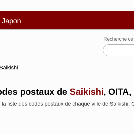
Français
體
Español
Português
Русский
Deutsch
Ba
u Japon
Recherche ce 
Saikishi
codes postaux de
Saikishi
, OITA
 la liste des codes postaux de chaque ville de Saikishi