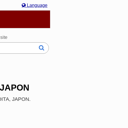
Language
hasa Melayu
한국어
Italiano
日本語
site
, JAPON
, OITA, JAPON.