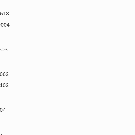
1513
0004
803
062
102
04
7