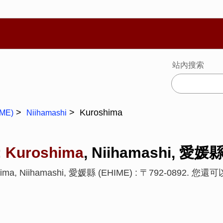
繁體
Español
Português
Русский
Deutsch
Français
Ba
站內搜索
Kuroshima
ME)
Niihamashi
:
Kuroshima
, Niihamashi, 愛媛縣
ima, Niihamashi, 愛媛縣 (EHIME) : 〒792-0892