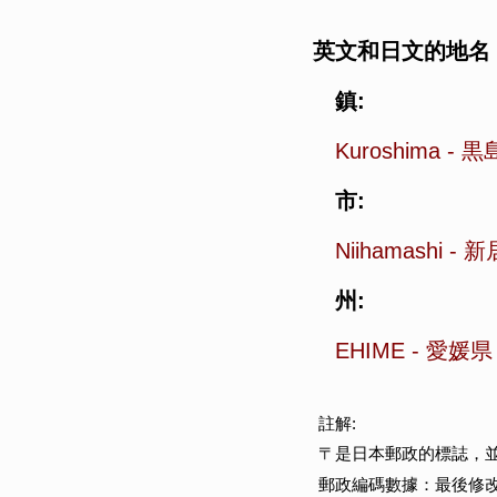
英文和日文的地名
鎮:
Kuroshima
-
黒
市:
Niihamashi
-
新
州:
EHIME
-
愛媛県
註解:
〒是日本郵政的標誌，
郵政編碼數據：最後修改於 