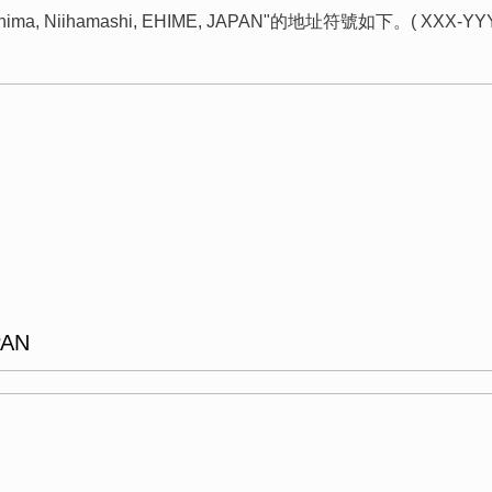
roshima, Niihamashi, EHIME, JAPAN"的地址符號如下。( XX
PAN