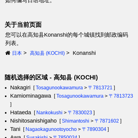
如何编写日语地址。
关于当前页面
您可以在高知县Konanshi的每个城镇找到邮政编码
列表。
Konanshi
日本
高知县 (KOCHI)
随机选择的区域 - 高知县 (KOCHI)
Nakagiri
[
Tosagunookawamura
>
〒7813721
]
Kamiominagawa
[
Tosagunookawamura
>
〒7813723
]
Hataeda
[
Nankokushi
>
〒7830023
]
Nishitosanishigaho
[
Shimantoshi
>
〒7871602
]
Tani
[
Nagaokagunootoyocho
>
〒7890304
]
Awa
[
Susakishi
>
〒7850024
]