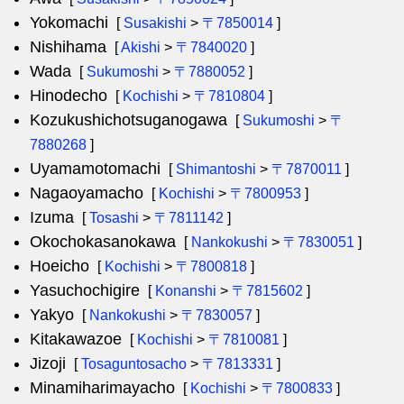
Yokomachi
[
Susakishi
>
〒7850014
]
Nishihama
[
Akishi
>
〒7840020
]
Wada
[
Sukumoshi
>
〒7880052
]
Hinodecho
[
Kochishi
>
〒7810804
]
Kozukushichotsuganogawa
[
Sukumoshi
>
〒
7880268
]
Uyamamotomachi
[
Shimantoshi
>
〒7870011
]
Nagaoyamacho
[
Kochishi
>
〒7800953
]
Izuma
[
Tosashi
>
〒7811142
]
Okochokasanokawa
[
Nankokushi
>
〒7830051
]
Hoeicho
[
Kochishi
>
〒7800818
]
Yasuchochigire
[
Konanshi
>
〒7815602
]
Yakyo
[
Nankokushi
>
〒7830057
]
Kitakawazoe
[
Kochishi
>
〒7810081
]
Jizoji
[
Tosaguntosacho
>
〒7813331
]
Minamiharimayacho
[
Kochishi
>
〒7800833
]