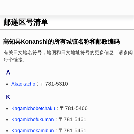
邮递区号清单
高知县Konanshi的所有城镇名称和邮政编码
有关日文地名符号，地图和日文地址符号的更多信息，请参阅
每个链接。
A
: 〒781-5310
Akaokacho
K
: 〒781-5466
Kagamichobetchaku
: 〒781-5461
Kagamichofukuman
: 〒781-5451
Kagamichokamibun