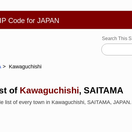
繁體
Español
Português
Русский
Deutsch
Français
Ba
ZIP Code for JAPAN
Search This S
Kawaguchishi
A
st of
Kawaguchishi
, SAITAMA
de list of every town in Kawaguchishi, SAITAMA, JAPAN.