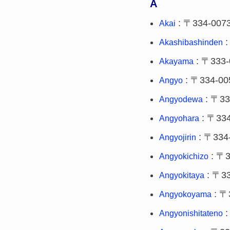
A
: 〒334-007
Akai
:
Akashibashinden
: 〒333-
Akayama
: 〒334-00
Angyo
: 〒33
Angyodewa
: 〒334
Angyohara
: 〒334
Angyojirin
: 〒3
Angyokichizo
: 〒33
Angyokitaya
: 〒
Angyokoyama
:
Angyonishitateno