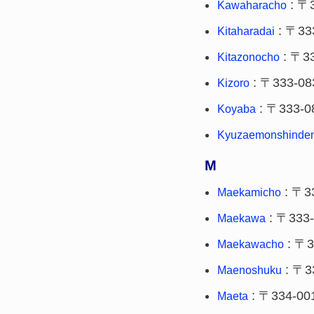
: 〒
Kawaharacho
: 〒33
Kitaharadai
: 〒3
Kitazonocho
: 〒333-08
Kizoro
: 〒333-0
Koyaba
Kyuzaemonshinde
M
: 〒3
Maekamicho
: 〒333
Maekawa
: 〒3
Maekawacho
: 〒3
Maenoshuku
: 〒334-00
Maeta