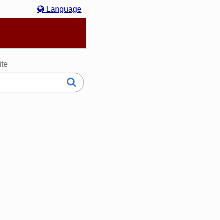
Language
hasa Melayu
한국어
Italiano
日本語
ite