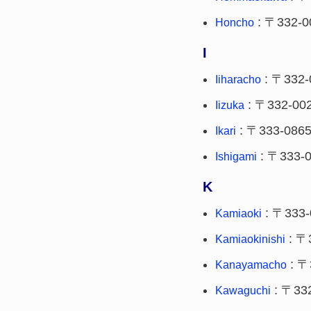
: 〒332-0
Honcho
I
: 〒332-
Iiharacho
: 〒332-00
Iizuka
: 〒333-086
Ikari
: 〒333-
Ishigami
K
: 〒333-
Kamiaoki
: 〒
Kamiaokinishi
: 〒
Kanayamacho
: 〒33
Kawaguchi