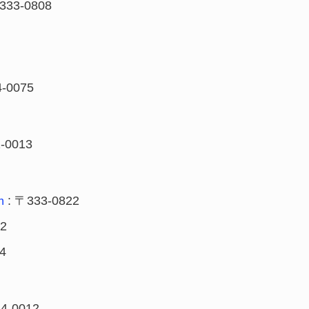
333-0808
-0075
-0013
: 〒333-0822
n
32
4
4-0012