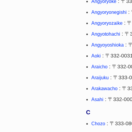
: 〒33
Angyoryoke
:
Angyoryonegishi
: 〒
Angyoryozaike
: 〒3
Angyotohachi
: 
Angyoyoshioka
: 〒332-003
Aoki
: 〒332-0
Araicho
: 〒333-
Araijuku
: 〒3
Arakawacho
: 〒332-00
Asahi
C
: 〒333-08
Chozo