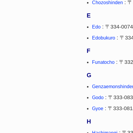
: 〒
Chozoshinden
E
: 〒334-0074
Edo
: 〒334
Edobukuro
F
: 〒332
Funatocho
G
Genzaemonshinde
: 〒333-08
Godo
: 〒333-081
Gyoe
H
: 〒33
Hachimangi