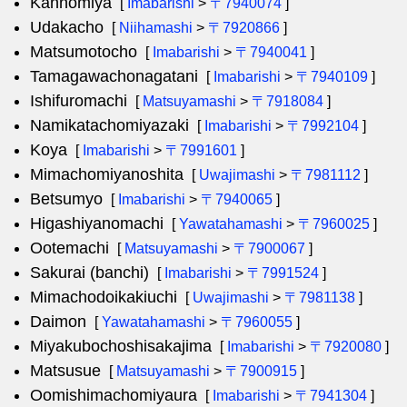
Kannomiya
[
Imabarishi
>
〒7940074
]
Udakacho
[
Niihamashi
>
〒7920866
]
Matsumotocho
[
Imabarishi
>
〒7940041
]
Tamagawachonagatani
[
Imabarishi
>
〒7940109
]
Ishifuromachi
[
Matsuyamashi
>
〒7918084
]
Namikatachomiyazaki
[
Imabarishi
>
〒7992104
]
Koya
[
Imabarishi
>
〒7991601
]
Mimachomiyanoshita
[
Uwajimashi
>
〒7981112
]
Betsumyo
[
Imabarishi
>
〒7940065
]
Higashiyanomachi
[
Yawatahamashi
>
〒7960025
]
Ootemachi
[
Matsuyamashi
>
〒7900067
]
Sakurai (banchi)
[
Imabarishi
>
〒7991524
]
Mimachodoikakiuchi
[
Uwajimashi
>
〒7981138
]
Daimon
[
Yawatahamashi
>
〒7960055
]
Miyakubochoshisakajima
[
Imabarishi
>
〒7920080
]
Matsusue
[
Matsuyamashi
>
〒7900915
]
Oomishimachomiyaura
[
Imabarishi
>
〒7941304
]