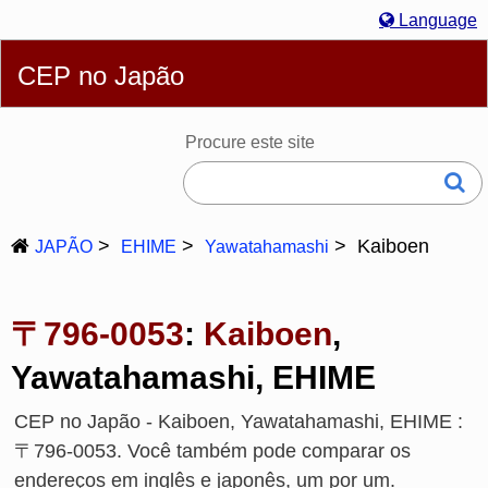
Language
Português
English
简体
繁體
Español
Русский
CEP no Japão
Deutsch
Français
Bahasa Melayu
한국어
Italiano
日本語
Procure este site
Kaiboen
JAPÃO
EHIME
Yawatahamashi
〒796-0053
:
Kaiboen
,
Yawatahamashi, EHIME
CEP no Japão - Kaiboen, Yawatahamashi, EHIME :
〒796-0053. Você também pode comparar os
endereços em inglês e japonês, um por um.