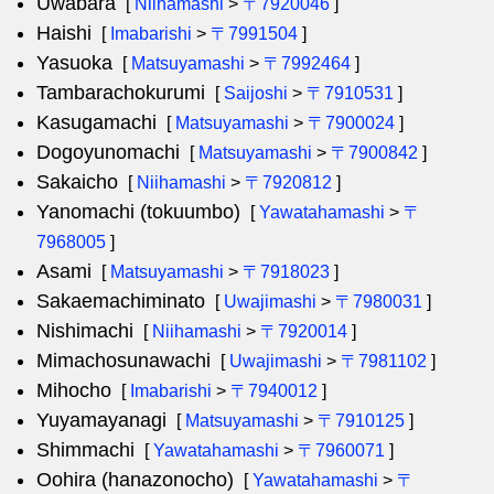
Uwabara
[
Niihamashi
>
〒7920046
]
Haishi
[
Imabarishi
>
〒7991504
]
Yasuoka
[
Matsuyamashi
>
〒7992464
]
Tambarachokurumi
[
Saijoshi
>
〒7910531
]
Kasugamachi
[
Matsuyamashi
>
〒7900024
]
Dogoyunomachi
[
Matsuyamashi
>
〒7900842
]
Sakaicho
[
Niihamashi
>
〒7920812
]
Yanomachi (tokuumbo)
[
Yawatahamashi
>
〒
7968005
]
Asami
[
Matsuyamashi
>
〒7918023
]
Sakaemachiminato
[
Uwajimashi
>
〒7980031
]
Nishimachi
[
Niihamashi
>
〒7920014
]
Mimachosunawachi
[
Uwajimashi
>
〒7981102
]
Mihocho
[
Imabarishi
>
〒7940012
]
Yuyamayanagi
[
Matsuyamashi
>
〒7910125
]
Shimmachi
[
Yawatahamashi
>
〒7960071
]
Oohira (hanazonocho)
[
Yawatahamashi
>
〒