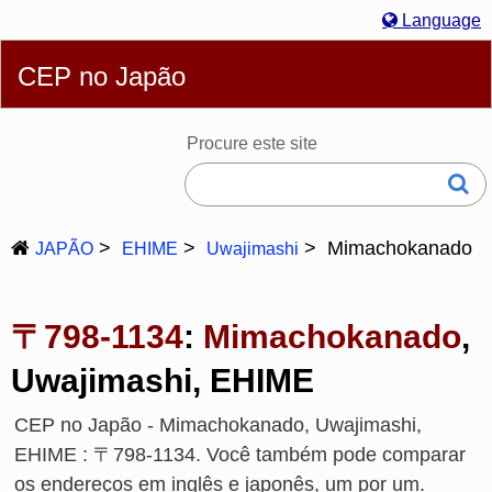
Language
Português
English
简体
繁體
Español
Русский
CEP no Japão
Deutsch
Français
Bahasa Melayu
한국어
Italiano
日本語
Procure este site
Mimachokanado
JAPÃO
EHIME
Uwajimashi
〒798-1134
:
Mimachokanado
,
Uwajimashi, EHIME
CEP no Japão - Mimachokanado, Uwajimashi,
EHIME : 〒798-1134. Você também pode comparar
os endereços em inglês e japonês, um por um.