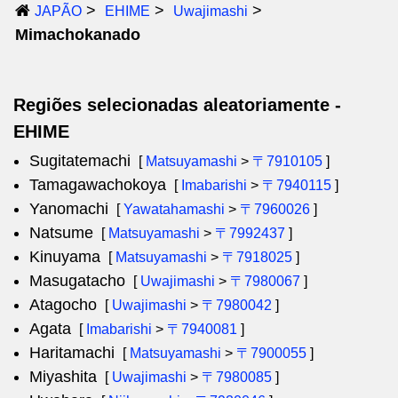
JAPÃO
EHIME
Uwajimashi
Mimachokanado
Regiões selecionadas aleatoriamente -
EHIME
Sugitatemachi
[
Matsuyamashi
>
〒7910105
]
Tamagawachokoya
[
Imabarishi
>
〒7940115
]
Yanomachi
[
Yawatahamashi
>
〒7960026
]
Natsume
[
Matsuyamashi
>
〒7992437
]
Kinuyama
[
Matsuyamashi
>
〒7918025
]
Masugatacho
[
Uwajimashi
>
〒7980067
]
Atagocho
[
Uwajimashi
>
〒7980042
]
Agata
[
Imabarishi
>
〒7940081
]
Haritamachi
[
Matsuyamashi
>
〒7900055
]
Miyashita
[
Uwajimashi
>
〒7980085
]