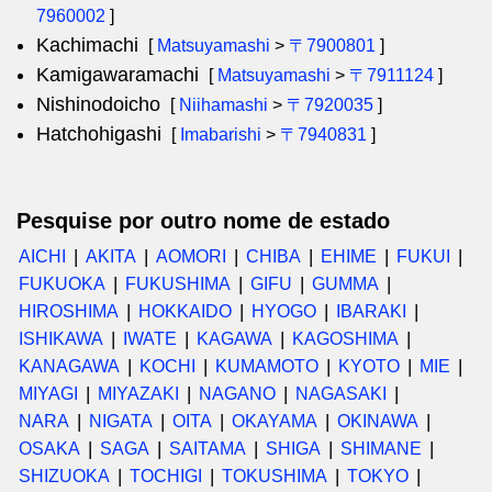
7960002
]
Kachimachi
[
Matsuyamashi
>
〒7900801
]
Kamigawaramachi
[
Matsuyamashi
>
〒7911124
]
Nishinodoicho
[
Niihamashi
>
〒7920035
]
Hatchohigashi
[
Imabarishi
>
〒7940831
]
Pesquise por outro nome de estado
AICHI
AKITA
AOMORI
CHIBA
EHIME
FUKUI
FUKUOKA
FUKUSHIMA
GIFU
GUMMA
HIROSHIMA
HOKKAIDO
HYOGO
IBARAKI
ISHIKAWA
IWATE
KAGAWA
KAGOSHIMA
KANAGAWA
KOCHI
KUMAMOTO
KYOTO
MIE
MIYAGI
MIYAZAKI
NAGANO
NAGASAKI
NARA
NIGATA
OITA
OKAYAMA
OKINAWA
OSAKA
SAGA
SAITAMA
SHIGA
SHIMANE
SHIZUOKA
TOCHIGI
TOKUSHIMA
TOKYO