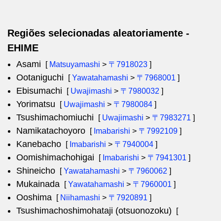
Regiões selecionadas aleatoriamente -
EHIME
Asami
[
Matsuyamashi
>
〒7918023
]
Ootaniguchi
[
Yawatahamashi
>
〒7968001
]
Ebisumachi
[
Uwajimashi
>
〒7980032
]
Yorimatsu
[
Uwajimashi
>
〒7980084
]
Tsushimachomiuchi
[
Uwajimashi
>
〒7983271
]
Namikatachoyoro
[
Imabarishi
>
〒7992109
]
Kanebacho
[
Imabarishi
>
〒7940004
]
Oomishimachohigai
[
Imabarishi
>
〒7941301
]
Shineicho
[
Yawatahamashi
>
〒7960062
]
Mukainada
[
Yawatahamashi
>
〒7960001
]
Ooshima
[
Niihamashi
>
〒7920891
]
Tsushimachoshimohataji (otsuonozoku)
[