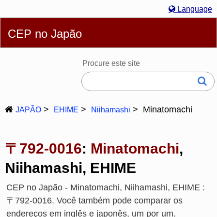
Language
Português
English
简体
繁體
Español
Русский
CEP no Japão
Deutsch
Français
Bahasa Melayu
한국어
Italiano
日本語
Procure este site
Minatomachi
JAPÃO
EHIME
Niihamashi
〒792-0016
:
Minatomachi
,
Niihamashi, EHIME
CEP no Japão - Minatomachi, Niihamashi, EHIME :
〒792-0016. Você também pode comparar os
endereços em inglês e japonês, um por um.