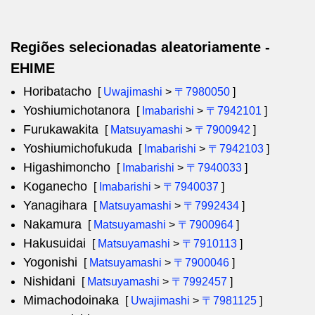
Regiões selecionadas aleatoriamente -
EHIME
Horibatacho
[
Uwajimashi
>
〒7980050
]
Yoshiumichotanora
[
Imabarishi
>
〒7942101
]
Furukawakita
[
Matsuyamashi
>
〒7900942
]
Yoshiumichofukuda
[
Imabarishi
>
〒7942103
]
Higashimoncho
[
Imabarishi
>
〒7940033
]
Koganecho
[
Imabarishi
>
〒7940037
]
Yanagihara
[
Matsuyamashi
>
〒7992434
]
Nakamura
[
Matsuyamashi
>
〒7900964
]
Hakusuidai
[
Matsuyamashi
>
〒7910113
]
Yogonishi
[
Matsuyamashi
>
〒7900046
]
Nishidani
[
Matsuyamashi
>
〒7992457
]
Mimachodoinaka
[
Uwajimashi
>
〒7981125
]