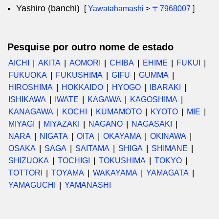
Yashiro (banchi)
[
Yawatahamashi
>
〒7968007
]
Pesquise por outro nome de estado
AICHI
AKITA
AOMORI
CHIBA
EHIME
FUKUI
FUKUOKA
FUKUSHIMA
GIFU
GUMMA
HIROSHIMA
HOKKAIDO
HYOGO
IBARAKI
ISHIKAWA
IWATE
KAGAWA
KAGOSHIMA
KANAGAWA
KOCHI
KUMAMOTO
KYOTO
MIE
MIYAGI
MIYAZAKI
NAGANO
NAGASAKI
NARA
NIGATA
OITA
OKAYAMA
OKINAWA
OSAKA
SAGA
SAITAMA
SHIGA
SHIMANE
SHIZUOKA
TOCHIGI
TOKUSHIMA
TOKYO
TOTTORI
TOYAMA
WAKAYAMA
YAMAGATA
YAMAGUCHI
YAMANASHI