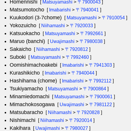
Homennishi
[
Matsuyamashi
>
〒7900043
]
Matsumotocho
[
Imabarishi
>
〒7940041
]
Kuukodori (3-7chome)
[
Matsuyamashi
>
〒7910054
]
Yokozuicho
[
Niihamashi
>
〒7920033
]
Katsuokacho
[
Matsuyamashi
>
〒7992661
]
Maruo (banchi)
[
Uwajimashi
>
〒7980038
]
Sakaicho
[
Niihamashi
>
〒7920812
]
Suboki
[
Matsuyamashi
>
〒7992460
]
Oomishimachoakebi
[
Imabarishi
>
〒7941303
]
Kurashikicho
[
Imabarishi
>
〒7940044
]
Hashihama (chome)
[
Imabarishi
>
〒7992112
]
Tsukiyamacho
[
Matsuyamashi
>
〒7900864
]
Minamiedomachi
[
Matsuyamashi
>
〒7900061
]
Mimachokosogawa
[
Uwajimashi
>
〒7981122
]
Matsubaracho
[
Niihamashi
>
〒7920828
]
Nishimachi
[
Niihamashi
>
〒7920014
]
Kakihara
[
Uwajimashi
>
〒7980027
]