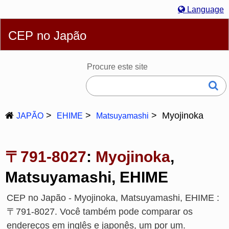
Language
Português
English
简体
繁體
Español
Русский
CEP no Japão
Deutsch
Français
Bahasa Melayu
한국어
Italiano
日本語
Procure este site
Myojinoka
JAPÃO
EHIME
Matsuyamashi
〒791-8027
:
Myojinoka
,
Matsuyamashi, EHIME
CEP no Japão - Myojinoka, Matsuyamashi, EHIME :
〒791-8027. Você também pode comparar os
endereços em inglês e japonês, um por um.