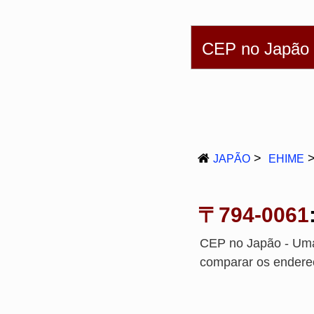
English
简体
繁
CEP no Japão
JAPÃO
EHIME
〒794-0061
CEP no Japão - Uma
comparar os endere