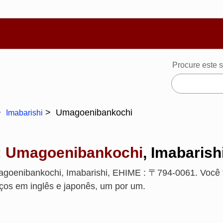
Português
體
Español
Русский
Deutsch
Français
Ba
Procure este s
Umagoenibankochi
Imabarishi
:
Umagoenibankochi
, Imabarish
goenibankochi, Imabarishi, EHIME : 〒794-0061. Voc
ços em inglês e japonês, um por um.