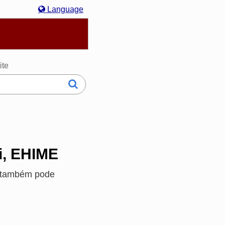
Language
hasa Melayu
한국어
Italiano
日本語
ite
i, EHIME
ê também pode