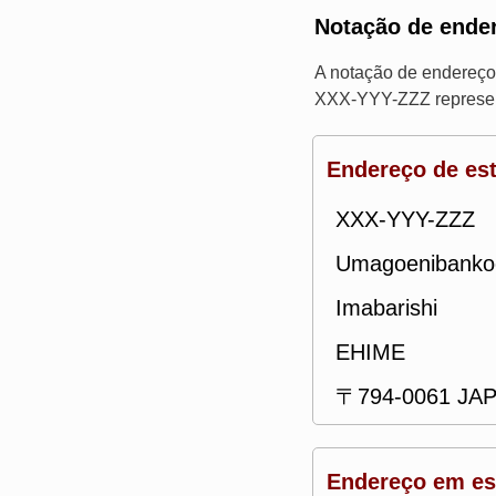
Notação de ende
A notação de endereço
XXX-YYY-ZZZ represent
Endereço de est
XXX-YYY-ZZZ
Umagoenibanko
Imabarishi
EHIME
〒794-0061 JA
Endereço em est