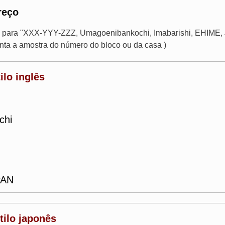
reço
 para "XXX-YYY-ZZZ, Umagoenibankochi, Imabarishi, EHIME, J
a a amostra do número do bloco ou da casa )
ilo inglês
chi
PAN
ilo japonês