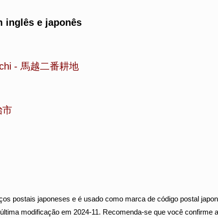
 inglês e japonês
chi
-
馬越二番耕地
治市
ços postais japoneses e é usado como marca de código postal japon
: última modificação em 2024-11. Recomenda-se que você confirme 