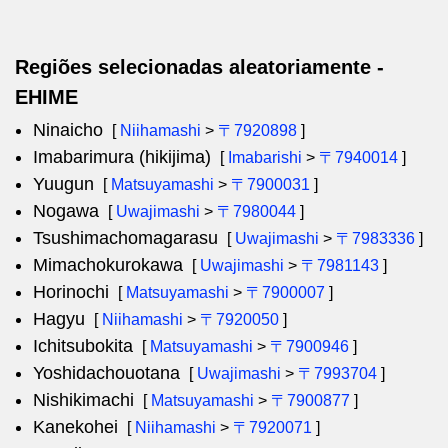
Regiões selecionadas aleatoriamente -
EHIME
Ninaicho
[
Niihamashi
>
〒7920898
]
Imabarimura (hikijima)
[
Imabarishi
>
〒7940014
]
Yuugun
[
Matsuyamashi
>
〒7900031
]
Nogawa
[
Uwajimashi
>
〒7980044
]
Tsushimachomagarasu
[
Uwajimashi
>
〒7983336
]
Mimachokurokawa
[
Uwajimashi
>
〒7981143
]
Horinochi
[
Matsuyamashi
>
〒7900007
]
Hagyu
[
Niihamashi
>
〒7920050
]
Ichitsubokita
[
Matsuyamashi
>
〒7900946
]
Yoshidachouotana
[
Uwajimashi
>
〒7993704
]
Nishikimachi
[
Matsuyamashi
>
〒7900877
]
Kanekohei
[
Niihamashi
>
〒7920071
]