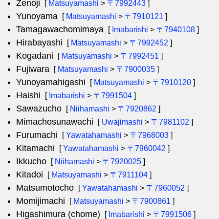
Zenoji
[
Matsuyamashi
>
〒7992443
]
Yunoyama
[
Matsuyamashi
>
〒7910121
]
Tamagawachomimaya
[
Imabarishi
>
〒7940108
]
Hirabayashi
[
Matsuyamashi
>
〒7992452
]
Kogadani
[
Matsuyamashi
>
〒7992451
]
Fujiwara
[
Matsuyamashi
>
〒7900035
]
Yunoyamahigashi
[
Matsuyamashi
>
〒7910120
]
Haishi
[
Imabarishi
>
〒7991504
]
Sawazucho
[
Niihamashi
>
〒7920862
]
Mimachosunawachi
[
Uwajimashi
>
〒7981102
]
Furumachi
[
Yawatahamashi
>
〒7968003
]
Kitamachi
[
Yawatahamashi
>
〒7960042
]
Ikkucho
[
Niihamashi
>
〒7920025
]
Kitadoi
[
Matsuyamashi
>
〒7911104
]
Matsumotocho
[
Yawatahamashi
>
〒7960052
]
Momijimachi
[
Matsuyamashi
>
〒7900861
]
Higashimura (chome)
[
Imabarishi
>
〒7991506
]