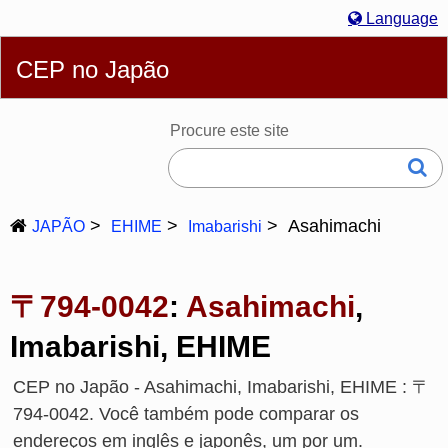
Language
Português
English
简体
繁體
Español
Русский
CEP no Japão
Deutsch
Français
Bahasa Melayu
한국어
Italiano
日本語
Procure este site
Asahimachi
JAPÃO
EHIME
Imabarishi
〒794-0042
:
Asahimachi
,
Imabarishi, EHIME
CEP no Japão - Asahimachi, Imabarishi, EHIME : 〒
794-0042. Você também pode comparar os
endereços em inglês e japonês, um por um.